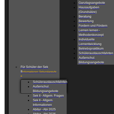
Ganztagsangebote
Hausaufgaben
(Grundsätze)
Beratung
Bewertung
Fordern und Fördern
Lernen lernen -
Methodenkonzept
Individuelle
Lernentwicklung
Betriebspraktikum
Schüleraustauschfahrten
Außerschul.
Bildungsangebote
Für Schüler der Sek
II
Informationen Sekundarstufe
II
Schüleraustauschfahrten
Außerschul.
Bildungsangebote
Sek II - Allgem. Fragen
Sek II - Allgem.
Informationen
Abitur - Abi 2025