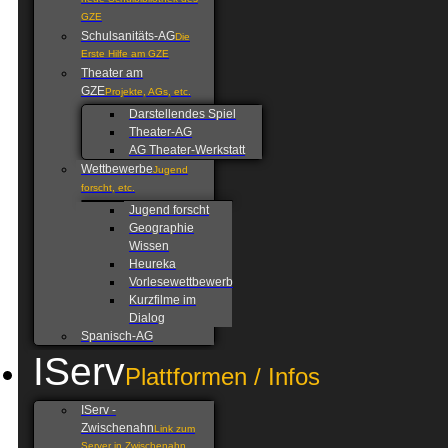
neue Schulbibliothek des
GZE
Schulsanitäts-AG
Die
Erste Hilfe am GZE
Theater am
GZE
Projekte, AGs, etc.
Darstellendes Spiel
Theater-AG
AG Theater-Werkstatt
Wettbewerbe
Jugend
forscht, etc.
Jugend forscht
Geographie
Wissen
Heureka
Vorlesewettbewerb
Kurzfilme im
Dialog
Spanisch-AG
IServ
Plattformen / Infos
IServ -
Zwischenahn
Link zum
Server in Zwischenahn