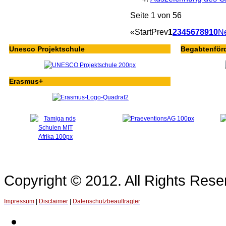
Seite 1 von 56
«
Start
Prev
1
2
3
4
5
6
7
8
9
10
N
Unesco Projektschule
Begabtenför
Erasmus+
Copyright © 2012. All Rights Re
Impressum
|
Disclaimer
|
Datenschutzbeauftragter