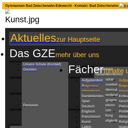
Gymnasium Bad Zwischenahn-Edewecht - Kontakt: Bad Zwischenahn
Aktuelles
zur Hauptseite
Das GZE
mehr über uns
Unsere Schule (Kontakt)
Fächer
Inhalte 
Förderkreis
Gremien
Gesamtkonferenz
Personalrat
Aufgabenfeld
Aufga
Schülervertretung
A
B
allgemeine
allg
Schulelternrat
Informationen
Inform
Schulvorstand
Darstellendes
Erdk
Steuergruppe
Spiel
Gesch
Personen
Schulleitung
Deutsch
Philo
Kollegium
Englisch
Politi
Verwaltung
Französisch
Wirtsc
Zuständigkeiten am
Kunst
Relig
GZE
Latein
(evan