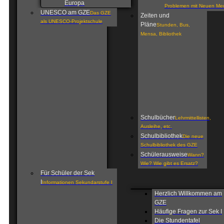
Europa
Problemen mit Neuen Me
UNESCO am GZE
Das GZE
Zeiten und
als UNESCO-Projektschule
Pläne
Stunden, Bus,
Mensa, Bibliothek
Schulbücher
Lehrmittellisten,
Ausleihe, etc.
Schulbibliothek
Die neue
Schulbibliothek des GZE
Schülerausweise
Wann?
Wie? Wie gibt es Ersatz?
Für Schüler der Sek
I
Informationen Sekundarstufe I
Herzlich Willkommen am
GZE
Häufige Fragen zur Sek I
Die Stundentafel