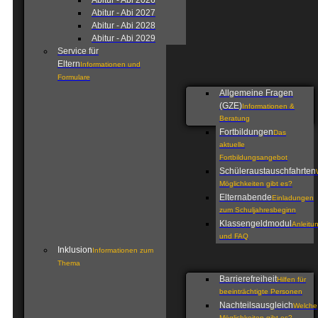
Abitur - Abi 2026
Abitur - Abi 2027
Abitur - Abi 2028
Abitur - Abi 2029
Service für
Eltern
Informationen und
Formulare
Allgemeine Fragen
(GZE)
Informationen &
Beratung
Fortbildungen
Das
aktuelle
Fortbildungsangebot
Schüleraustauschfahrten
Möglichkeiten gibt es?
Elternabende
Einladungen
zum Schuljahresbeginn
Klassengeldmodul
Anleitu
und FAQ
Inklusion
Informationen zum
Thema
Barrierefreiheit
Hilfen für
beeinträchtigte Personen
Nachteilsausgleich
Welche