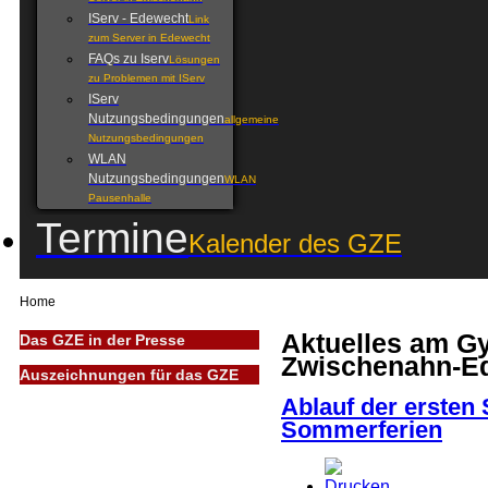
IServ - Edewecht
Link
zum Server in Edewecht
FAQs zu Iserv
Lösungen
zu Problemen mit IServ
IServ
Nutzungsbedingungen
allgemeine
Nutzungsbedingungen
WLAN
Nutzungsbedingungen
WLAN
Pausenhalle
Termine
Kalender des GZE
Home
Aktuelles am 
Das GZE in der Presse
Zwischenahn-E
Auszeichnungen für das GZE
Ablauf der ersten
Sommerferien