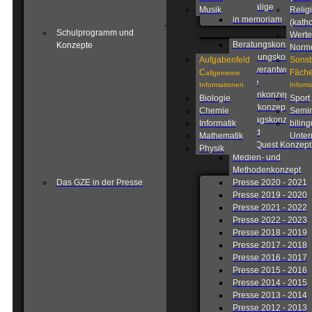
Ehemalige
Musik
Relig
in memoriam
(katho
Schulprogramm und
Werte
Beratungskonzept
Konzepte
Norm
Betreuungskonzept
Aufgabenfeld
Sonst
Eigenverantwortlich
C
Fäche
allgemeine
Schule
Informationen
Inform
Fahrtenkonzept
Biologie
Sport
Förderkonzept
Chemie
Semin
Ganztagskonzept
Informatik
biling
Leitbild
Mathematik
Unterr
Lions Quest Konzept
Physik
Medien- und
Methodenkonzept
Das GZE in der Presse
Presse 2020 - 2021
Presse 2019 - 2020
Presse 2021 - 2022
Presse 2022 - 2023
Presse 2018 - 2019
Presse 2017 - 2018
Presse 2016 - 2017
Presse 2015 - 2016
Presse 2014 - 2015
Presse 2013 - 2014
Presse 2012 - 2013