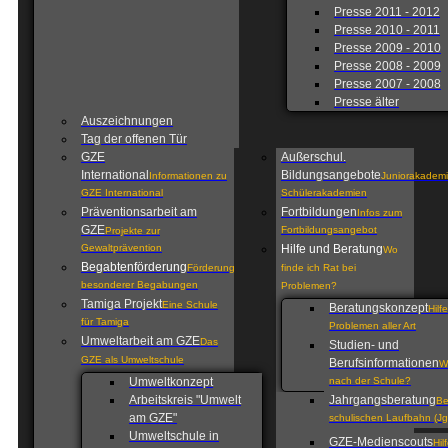
Presse 2011 - 2012
Presse 2010 - 2011
Presse 2009 - 2010
Presse 2008 - 2009
Presse 2007 - 2008
Presse älter
Auszeichnungen
Tag der offenen Tür
GZE
Außerschul.
International
Bildungsangebote
Informationen zu
Juniorakademi
GZE International
Schülerakademien
Präventionsarbeit am
Fortbildungen
Infos zum
GZE
Fortbildungsangebot
Projekte zur
Gewaltprävention
Hilfe und Beratung
Wo
Begabtenförderung
Förderung
finde ich Rat bei
besonderer Begabungen
Problemen?
Tamiga Projekt
Eine Schule
Beratungskonzept
Hilf
für Tamiga
Problemen aller Art
Umweltarbeit am GZE
Das
Studien- und
GZE als Umweltschule
Berufsinformationen
W
Umweltkonzept
nach der Schule?
Arbeitskreis "Umwelt
Jahrgangsberatung
Be
am GZE"
schulischen Laufbahn (Jg
Umweltschule in
GZE-Medienscouts
Hil