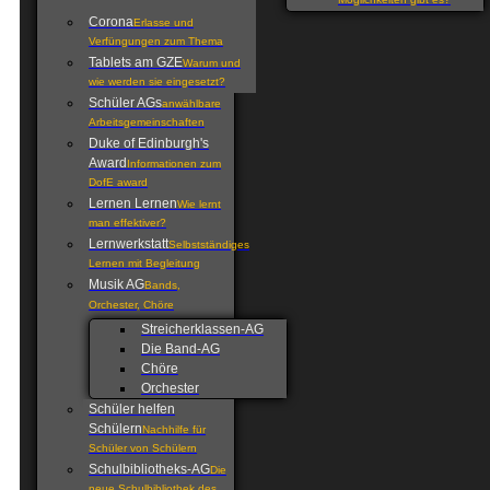
Möglichkeiten gibt es?
Corona
Erlasse und
Verfüngungen zum Thema
Tablets am GZE
Warum und
wie werden sie eingesetzt?
Schüler AGs
anwählbare
Arbeitsgemeinschaften
Duke of Edinburgh's
Award
Informationen zum
DofE award
Lernen Lernen
Wie lernt
man effektiver?
Lernwerkstatt
Selbstständiges
Lernen mit Begleitung
Musik AG
Bands,
Orchester, Chöre
Streicherklassen-AG
Die Band-AG
Chöre
Orchester
Schüler helfen
Schülern
Nachhilfe für
Schüler von Schülern
Schulbibliotheks-AG
Die