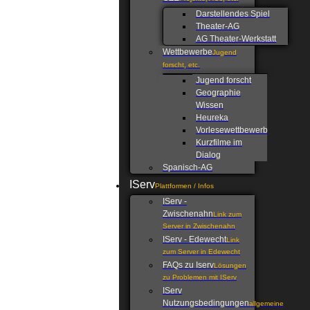
Darstellendes Spiel
Theater-AG
AG Theater-Werkstatt
Wettbewerbe
Jugend
forscht, etc.
Jugend forscht
Geographie
Wissen
Heureka
Vorlesewettbewerb
Kurzfilme im
Dialog
Spanisch-AG
IServ
Plattformen / Infos
IServ -
Zwischenahn
Link zum
Server in Zwischenahn
IServ - Edewecht
Link
zum Server in Edewecht
FAQs zu Iserv
Lösungen
zu Problemen mit IServ
IServ
Nutzungsbedingungen
allgemeine