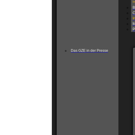
I
B
C
I
M
P
Das GZE in der Presse