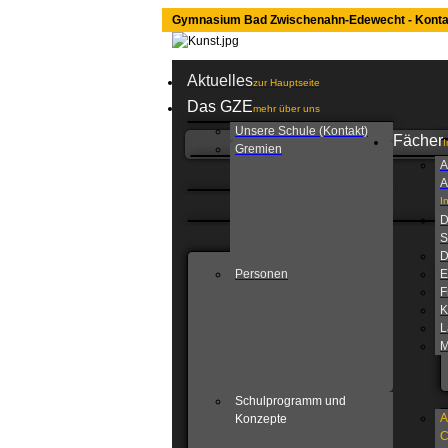
Gymnasium Bad Zwischenahn-Edewecht - Konta
Aktuelles
zur Hauptseite
Das GZE
mehr über uns
Unsere Schule (Kontakt)
Fächer
I
Gremien
A
A
I
D
S
D
Personen
E
F
K
L
M
Schulprogramm und
A
Konzepte