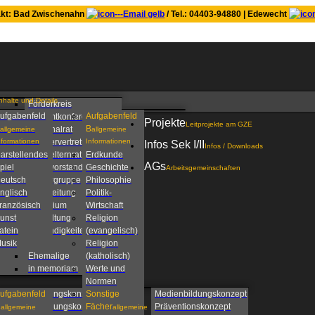
kt: Bad Zwischenahn
/ Tel.: 04403-94880 | Edewecht
nhalte und Details
Förderkreis
ufgabenfeld
Aufgabenfeld
Gesamtkonferenz
Projekte
Leitprojekte am GZE
B
Personalrat
allgemeine
allgemeine
nformationen
Schülervertretung
Informationen
Infos Sek I/II
Infos / Downloads
arstellendes
Schulelternrat
Erdkunde
AGs
piel
Schulvorstand
Geschichte
Arbeitsgemeinschaften
eutsch
Steuergruppe
Philosophie
nglisch
Schulleitung
Politik-
ranzösisch
Kollegium
Wirtschaft
unst
Verwaltung
Religion
atein
Zuständigkeiten am
(evangelisch)
usik
GZE
Religion
Ehemalige
(katholisch)
in memoriam
Werte und
Normen
ufgabenfeld
Beratungskonzept
Sonstige
Medienbildungskonzept
C
Betreuungskonzept
Fächer
Präventionskonzept
allgemeine
allgemeine