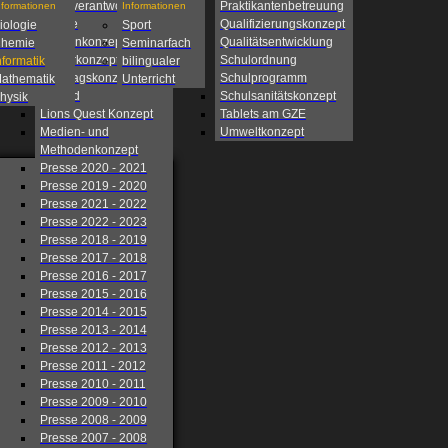
Eigenverantwortliche
Praktikantenbetreuung
nformationen
Informationen
Schule
Qualifizierungskonzept
iologie
Sport
Fahrtenkonzept
Qualitätsentwicklung
hemie
Seminarfach
Förderkonzept
Schulordnung
nformatik
bilingualer
Ganztagskonzept
Schulprogramm
athematik
Unterricht
Leitbild
Schulsanitätskonzept
hysik
Lions Quest Konzept
Tablets am GZE
Medien- und
Umweltkonzept
Methodenkonzept
Presse 2020 - 2021
Presse 2019 - 2020
Presse 2021 - 2022
Presse 2022 - 2023
Presse 2018 - 2019
Presse 2017 - 2018
Presse 2016 - 2017
Presse 2015 - 2016
Presse 2014 - 2015
Presse 2013 - 2014
Presse 2012 - 2013
Presse 2011 - 2012
Presse 2010 - 2011
Presse 2009 - 2010
Presse 2008 - 2009
Presse 2007 - 2008