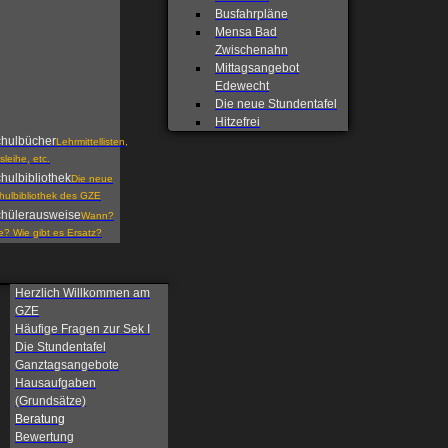
Busfahrpläne
Mensa Bad
Zwischenahn
Mittagsangebot
Edewecht
Die neue Stundentafel
Hitzefrei
hulbücher
Lehrmittellisten,
sleihe, etc.
hulbibliothek
Die neue
hulbibliothek des GZE
hülerausweise
Wann?
e? Wie gibt es Ersatz?
Herzlich Willkommen am
GZE
Häufige Fragen zur Sek I
Die Stundentafel
Ganztagsangebote
Hausaufgaben
(Grundsätze)
Beratung
Bewertung