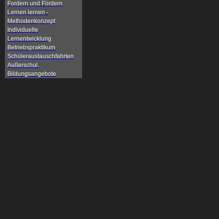
Fordern und Fördern
Lernen lernen -
Methodenkonzept
Individuelle
Lernentwicklung
Betriebspraktikum
Schüleraustauschfahrten
Außerschul.
Bildungsangebote