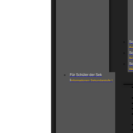
Sc
Au
Sc
Sc
Sc
Wi
Für Schüler der Sek
I
Informationen Sekundarstufe I