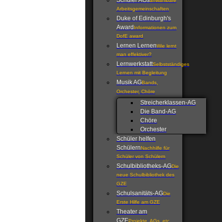
Schüler AGs
anwählbare
Arbeitsgemeinschaften
Duke of Edinburgh's
Award
Informationen zum
DofE award
Lernen Lernen
Wie lernt
man effektiver?
Lernwerkstatt
Selbstständiges
Lernen mit Begleitung
Musik AG
Bands,
Orchester, Chöre
Streicherklassen-AG
Die Band-AG
Chöre
Orchester
Schüler helfen
Schülern
Nachhilfe für
Schüler von Schülern
Schulbibliotheks-AG
Die
neue Schulbibliothek des
GZE
Schulsanitäts-AG
Die
Erste Hilfe am GZE
Theater am
GZE
Projekte, AGs, etc.