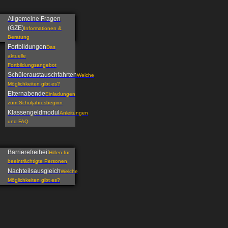
Allgemeine Fragen
(GZE)
Informationen &
Beratung
Fortbildungen
Das
aktuelle
Fortbildungsangebot
Schüleraustauschfahrten
Welche
Möglichkeiten gibt es?
Elternabende
Einladungen
zum Schuljahresbeginn
Klassengeldmodul
Anleitungen
und FAQ
Barrierefreiheit
Hilfen für
beeinträchtigte Personen
Nachteilsausgleich
Welche
Möglichkeiten gibt es?