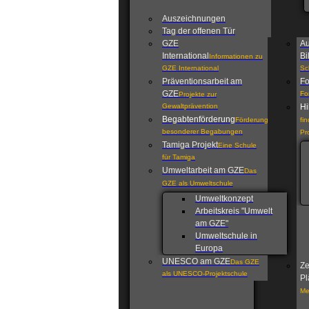
Auszeichnungen
Tag der offenen Tür
GZE
Au
International
Bi
Informationen zu
GZE International
Sc
Präventionsarbeit am
Fo
GZE
Fo
Projekte zur
Gewaltprävention
Hi
Begabtenförderung
Förderung
fi
besonderer Begabungen
Pr
Tamiga Projekt
Eine Schule
für Tamiga
Umweltarbeit am GZE
Das
GZE als Umweltschule
Umweltkonzept
Arbeitskreis "Umwelt
am GZE"
Umweltschule in
Europa
UNESCO am GZE
Das GZE
Ze
als UNESCO-Projektschule
Pl
Me