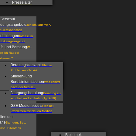
Presse älter
ßerschul.
ldungsangebote
Juniorakademien/
hülerakademien
rtbildungen
Infos zum
rtbildungsangebot
lfe und Beratung
Wo
nde ich Rat bei
oblemen?
Beratungskonzept
Hilfe bei
Problemen aller Art
Studien- und
Berufsinformationen
Was kommt
nach der Schule?
Jahrgangsberatung
Beratung zur
schulischen Laufbahn (Jg. 9/10)
GZE-Medienscouts
Hilfe bei
Problemen mit Neuen Medien
iten und
äne
Stunden, Bus,
nsa, Bibliothek
Bibliothek