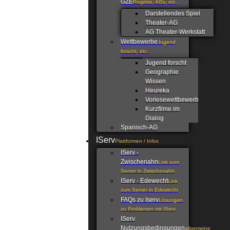
GZE
Projekte, AGs, etc.
Darstellendes Spiel
Theater-AG
AG Theater-Werkstatt
Wettbewerbe
Jugend
forscht, etc.
Jugend forscht
Geographie
Wissen
Heureka
Vorlesewettbewerb
Kurzfilme im
Dialog
Spanisch-AG
IServ
Plattformen / Infos
IServ -
Zwischenahn
Link zum
Server in Zwischenahn
IServ - Edewecht
Link
zum Server in Edewecht
FAQs zu Iserv
Lösungen
zu Problemen mit IServ
IServ
Nutzungsbedingungen
allgemeine