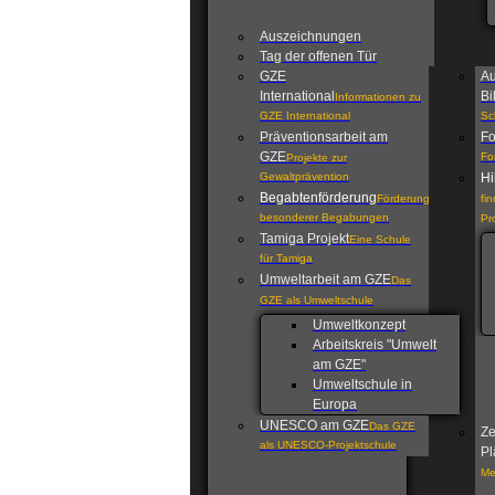
Auszeichnungen
Tag der offenen Tür
GZE
Au
International
Bi
Informationen zu
GZE International
Sc
Präventionsarbeit am
Fo
GZE
Fo
Projekte zur
Gewaltprävention
Hi
Begabtenförderung
Förderung
fi
besonderer Begabungen
Pr
Tamiga Projekt
Eine Schule
für Tamiga
Umweltarbeit am GZE
Das
GZE als Umweltschule
Umweltkonzept
Arbeitskreis "Umwelt
am GZE"
Umweltschule in
Europa
UNESCO am GZE
Das GZE
Ze
als UNESCO-Projektschule
Pl
Me