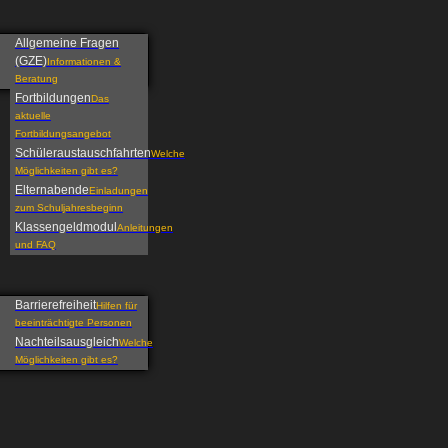
Allgemeine Fragen
(GZE)
Informationen &
Beratung
Fortbildungen
Das
aktuelle
Fortbildungsangebot
Schüleraustauschfahrten
Welche
Möglichkeiten gibt es?
Elternabende
Einladungen
zum Schuljahresbeginn
Klassengeldmodul
Anleitungen
und FAQ
Barrierefreiheit
Hilfen für
beeinträchtigte Personen
Nachteilsausgleich
Welche
Möglichkeiten gibt es?