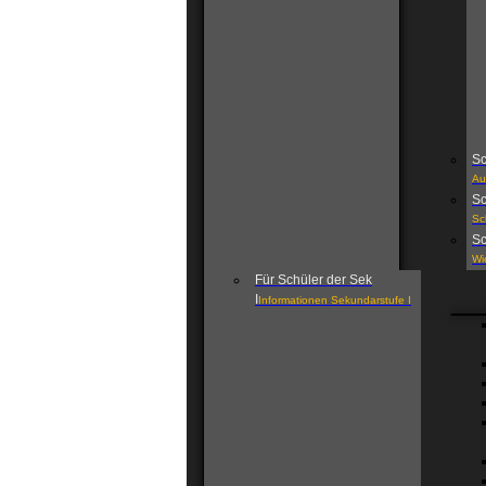
Sc
Au
Sc
Sc
Sc
Wi
Für Schüler der Sek
I
Informationen Sekundarstufe I