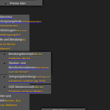
Presse älter
ßerschul.
ldungsangebote
Juniorakademien/
hülerakademien
rtbildungen
Infos zum
rtbildungsangebot
lfe und Beratung
Wo
nde ich Rat bei
oblemen?
Beratungskonzept
Hilfe bei
Problemen aller Art
Studien- und
Berufsinformationen
Was kommt
nach der Schule?
Jahrgangsberatung
Beratung zur
schulischen Laufbahn (Jg. 9/10)
GZE-Medienscouts
Hilfe bei
Problemen mit Neuen Medien
iten und
äne
Stunden, Bus,
nsa, Bibliothek