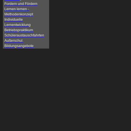
Fordern und Fördern
Lernen lernen -
Methodenkonzept
Individuelle
Lernentwicklung
Betriebspraktikum
Schüleraustauschfahrten
Außerschul.
Bildungsangebote