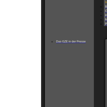
I
B
C
I
M
P
Das GZE in der Presse