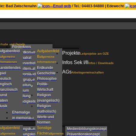
kt: Bad Zwischenahn
/ Tel.: 04403-94880 | Edewecht
nhalte und Details
Förderkreis
ufgabenfeld
Aufgabenfeld
Gesamtkonferenz
Projekte
Leitprojekte am GZE
B
allgemeine
allgemeine
Personalrat
Infos Sek I/II
nformationen
Informationen
Schülervertretung
Infos / Downloads
arstellendes
Erdkunde
Schulelternrat
AGs
Arbeitsgemeinschaften
piel
Geschichte
Schulvorstand
eutsch
Philosophie
Steuergruppe
nglisch
Politik-
Schulleitung
ranzösisch
Wirtschaft
Kollegium
unst
Religion
Verwaltung
atein
(evangelisch)
Zuständigkeiten am
usik
Religion
GZE
(katholisch)
Ehemalige
Werte und
in memoriam
Normen
ufgabenfeld
Sonstige
Beratungskonzept
Medienbildungskonzept
C
Fächer
allgemeine
allgemeine
Betreuungskonzept
Präventionskonzept