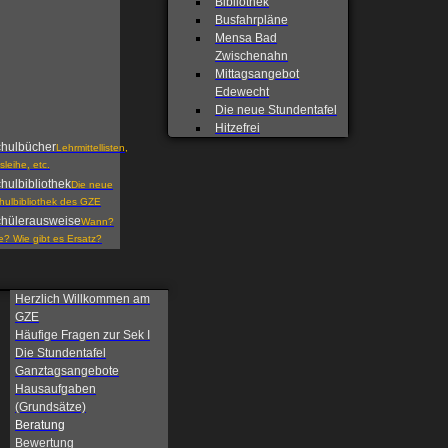
Bibliothek
Busfahrpläne
Mensa Bad
Zwischenahn
Mittagsangebot
Edewecht
Die neue Stundentafel
Hitzefrei
hulbücher
Lehrmittellisten,
sleihe, etc.
hulbibliothek
Die neue
hulbibliothek des GZE
hülerausweise
Wann?
e? Wie gibt es Ersatz?
Herzlich Willkommen am
GZE
Häufige Fragen zur Sek I
Die Stundentafel
Ganztagsangebote
Hausaufgaben
(Grundsätze)
Beratung
Bewertung