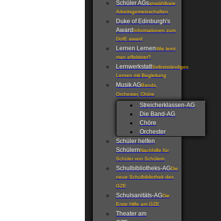
Schüler AGs
anwählbare
Arbeitsgemeinschaften
Duke of Edinburgh's
Award
Informationen zum
DofE award
Lernen Lernen
Wie lernt
man effektiver?
Lernwerkstatt
Selbstständiges
Lernen mit Begleitung
Musik AG
Bands,
Orchester, Chöre
Streicherklassen-AG
Die Band-AG
Chöre
Orchester
Schüler helfen
Schülern
Nachhilfe für
Schüler von Schülern
Schulbibliotheks-AG
Die
neue Schulbibliothek des
GZE
Schulsanitäts-AG
Die
Erste Hilfe am GZE
Theater am