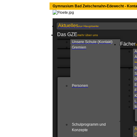
Gymnasium Bad Zwischenahn-Edewecht - Konta
Aktuelles
zur Hauptseite
Das GZE
mehr über uns
Unsere Schule (Kontakt)
Fächer
I
Gremien
A
A
I
D
S
D
E
Personen
F
K
L
M
Schulprogramm und
A
Konzepte