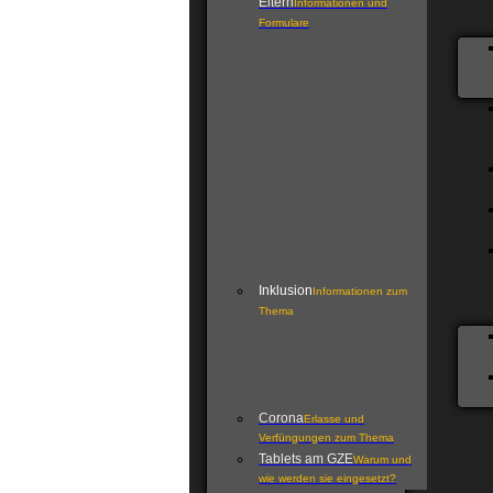
Eltern
Informationen und
Formulare
Inklusion
Informationen zum
Thema
Corona
Erlasse und
Verfüngungen zum Thema
Tablets am GZE
Warum und
wie werden sie eingesetzt?