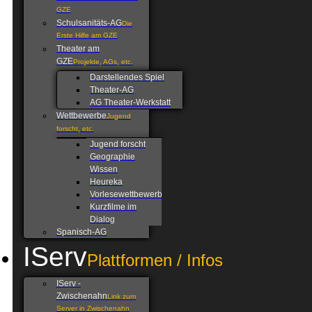
GZE
Schulsanitäts-AG
Die
Erste Hilfe am GZE
Theater am
GZE
Projekte, AGs, etc.
Darstellendes Spiel
Theater-AG
AG Theater-Werkstatt
Wettbewerbe
Jugend
forscht, etc.
Jugend forscht
Geographie
Wissen
Heureka
Vorlesewettbewerb
Kurzfilme im
Dialog
Spanisch-AG
IServ
Plattformen / Infos
IServ -
Zwischenahn
Link zum
Server in Zwischenahn