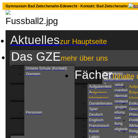
Gymnasium Bad Zwischenahn-Edewecht - Kontakt: Bad Zwischenahn
Aktuelles
zur Hauptseite
Das GZE
mehr über uns
Unsere Schule (Kontakt)
Fächer
Förderkreis
Gremien
Inhalte 
Gesamtkonferenz
Personalrat
Aufgabenfeld
Aufg
Schülervertretung
A
B
allgemeine
allg
Schulelternrat
Informationen
Infor
Schulvorstand
Darstellendes
Erdk
Steuergruppe
Spiel
Gesc
Personen
Schulleitung
Deutsch
Phil
Kollegium
Englisch
Politi
Verwaltung
Französisch
Wirts
Zuständigkeiten am
Kunst
Relig
GZE
Latein
(evan