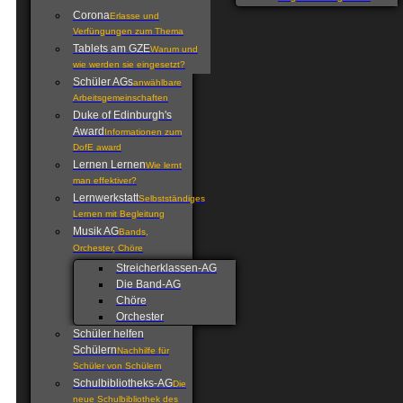
Corona
Erlasse und
Verfüngungen zum Thema
Tablets am GZE
Warum und
wie werden sie eingesetzt?
Schüler AGs
anwählbare
Arbeitsgemeinschaften
Duke of Edinburgh's
Award
Informationen zum
DofE award
Lernen Lernen
Wie lernt
man effektiver?
Lernwerkstatt
Selbstständiges
Lernen mit Begleitung
Musik AG
Bands,
Orchester, Chöre
Streicherklassen-AG
Die Band-AG
Chöre
Orchester
Schüler helfen
Schülern
Nachhilfe für
Schüler von Schülern
Schulbibliotheks-AG
Die
neue Schulbibliothek des