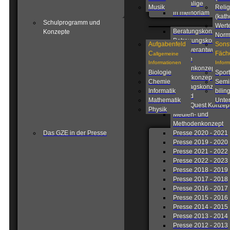
Ehemalige
Musik
Relig
in memoriam
(kath
Schulprogramm und
Wert
Beratungskonzept
Konzepte
Nor
Betreuungskonzept
Aufgabenfeld
Sons
Eigenverantwortlich
C
Fäch
allgemeine
Schule
Informationen
Infor
Fahrtenkonzept
Biologie
Sport
Förderkonzept
Chemie
Semi
Ganztagskonzept
Informatik
bilin
Leitbild
Mathematik
Unter
Lions Quest Konzep
Physik
Medien- und
Methodenkonzept
Das GZE in der Presse
Presse 2020 - 2021
Presse 2019 - 2020
Presse 2021 - 2022
Presse 2022 - 2023
Presse 2018 - 2019
Presse 2017 - 2018
Presse 2016 - 2017
Presse 2015 - 2016
Presse 2014 - 2015
Presse 2013 - 2014
Presse 2012 - 2013