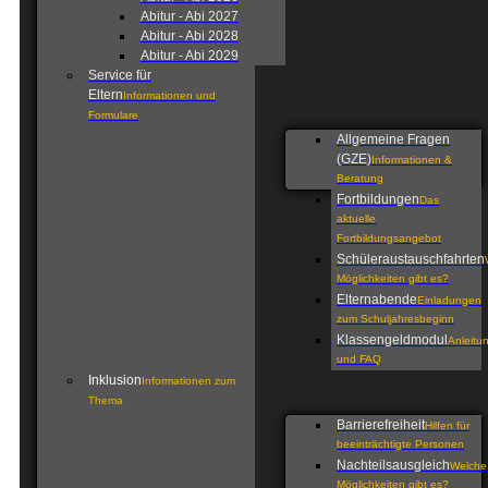
Abitur - Abi 2027
Abitur - Abi 2028
Abitur - Abi 2029
Service für
Eltern
Informationen und
Formulare
Allgemeine Fragen
(GZE)
Informationen &
Beratung
Fortbildungen
Das
aktuelle
Fortbildungsangebot
Schüleraustauschfahrten
Möglichkeiten gibt es?
Elternabende
Einladungen
zum Schuljahresbeginn
Klassengeldmodul
Anleitu
und FAQ
Inklusion
Informationen zum
Thema
Barrierefreiheit
Hilfen für
beeinträchtigte Personen
Nachteilsausgleich
Welche
Möglichkeiten gibt es?