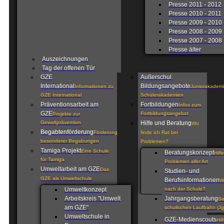
Presse 2011 - 2012
Presse 2010 - 2011
Presse 2009 - 2010
Presse 2008 - 2009
Presse 2007 - 2008
Presse älter
Auszeichnungen
Tag der offenen Tür
GZE
Außerschul.
International
Bildungsangebote
Informationen zu
Juniorakademi
GZE International
Schülerakademien
Präventionsarbeit am
Fortbildungen
Infos zum
GZE
Fortbildungsangebot
Projekte zur
Gewaltprävention
Hilfe und Beratung
Wo
Begabtenförderung
Förderung
finde ich Rat bei
besonderer Begabungen
Problemen?
Tamiga Projekt
Eine Schule
Beratungskonzept
Hilf
für Tamiga
Problemen aller Art
Umweltarbeit am GZE
Das
Studien- und
GZE als Umweltschule
Berufsinformationen
W
Umweltkonzept
nach der Schule?
Arbeitskreis "Umwelt
Jahrgangsberatung
Be
am GZE"
schulischen Laufbahn (Jg
Umweltschule in
GZE-Medienscouts
Hil