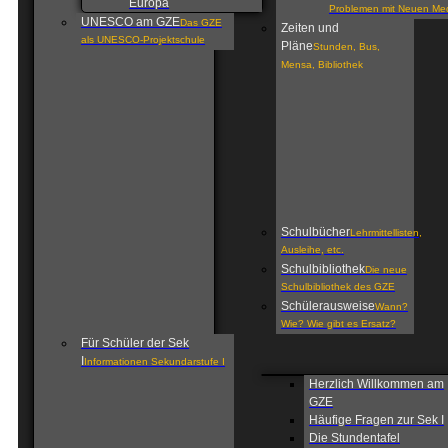
Europa
Problemen mit Neuen Me
UNESCO am GZE
Das GZE
Zeiten und
als UNESCO-Projektschule
Pläne
Stunden, Bus,
Mensa, Bibliothek
Schulbücher
Lehrmittellisten,
Ausleihe, etc.
Schulbibliothek
Die neue
Schulbibliothek des GZE
Schülerausweise
Wann?
Wie? Wie gibt es Ersatz?
Für Schüler der Sek
I
Informationen Sekundarstufe I
Herzlich Willkommen am
GZE
Häufige Fragen zur Sek I
Die Stundentafel