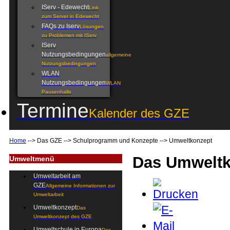
IServ - Edewecht
Link
zum Server in Edewecht
FAQs zu Iserv
Lösungen
zu Problemen mit IServ
IServ
Nutzungsbedingungen
allgemeine
Nutzungsbedingungen
WLAN
Nutzungsbedingungen
WLAN
Pausenhalle
Termine
Kalender des GZE
Home
-->
Das GZE
-->
Schulprogramm und Konzepte
-->
Umweltkonzept
Das Umwelt
Umweltmenü
Umweltarbeit am
GZE
Allgemeine Informationen zur
Umweltarbeit
Umweltkonzept
Das
Umweltkonzept des GZE
Umweltschule in Europa
Das