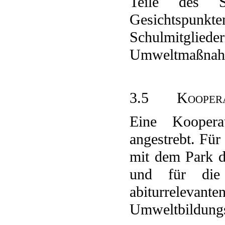
Teile des Sc
Gesichtspun
Schulmitgliede
Umweltmaßnahm
3.5 Kooperati
Eine Koopera
angestrebt. Für 
mit dem Park de
und für die 
abiturreleva
Umweltbildungs