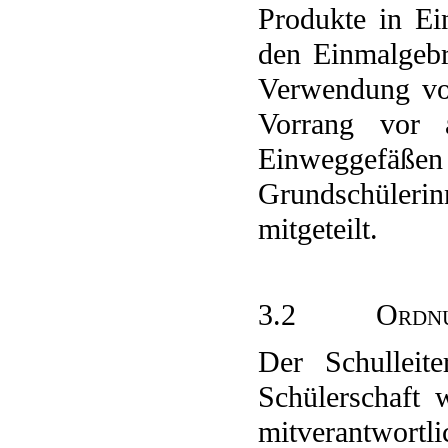
Produkte in Ei
den Einmalgebr
Verwendung von
Vorrang vor a
Einweggefäßen 
Grundschülerinn
mitgeteilt.
3.2 Ordnun
Der Schulleite
Schülerschaft 
mitverantwortli