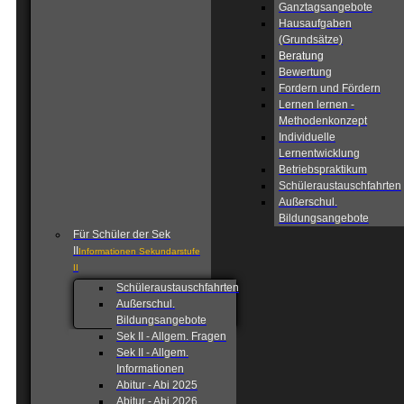
Ganztagsangebote
Hausaufgaben
(Grundsätze)
Beratung
Bewertung
Fordern und Fördern
Lernen lernen -
Methodenkonzept
Individuelle
Lernentwicklung
Betriebspraktikum
Schüleraustauschfahrten
Außerschul.
Bildungsangebote
Für Schüler der Sek
II
Informationen Sekundarstufe
II
Schüleraustauschfahrten
Außerschul.
Bildungsangebote
Sek II - Allgem. Fragen
Sek II - Allgem.
Informationen
Abitur - Abi 2025
Abitur - Abi 2026