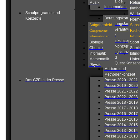
Ehemalige
Musik
Relig
in memoriam
(katho
Schulprogramm und
Werte
Beratungskonzept
Konzepte
Norm
Betreuungskonzept
Aufgabenfeld
Sonst
Eigenverantwortlich
C
Fäche
allgemeine
Schule
Informationen
Inform
Fahrtenkonzept
Biologie
Sport
Förderkonzept
Chemie
Semin
Ganztagskonzept
Informatik
biling
Leitbild
Mathematik
Unterr
Lions Quest Konzept
Physik
Medien- und
Methodenkonzept
Das GZE in der Presse
Presse 2020 - 2021
Presse 2019 - 2020
Presse 2021 - 2022
Presse 2022 - 2023
Presse 2018 - 2019
Presse 2017 - 2018
Presse 2016 - 2017
Presse 2015 - 2016
Presse 2014 - 2015
Presse 2013 - 2014
Presse 2012 - 2013