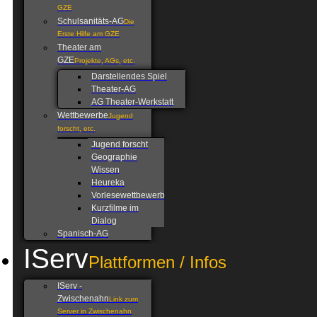
GZE
Schulsanitäts-AG
Die
Erste Hilfe am GZE
Theater am
GZE
Projekte, AGs, etc.
Darstellendes Spiel
Theater-AG
AG Theater-Werkstatt
Wettbewerbe
Jugend
forscht, etc.
Jugend forscht
Geographie
Wissen
Heureka
Vorlesewettbewerb
Kurzfilme im
Dialog
Spanisch-AG
IServ
Plattformen / Infos
IServ -
Zwischenahn
Link zum
Server in Zwischenahn