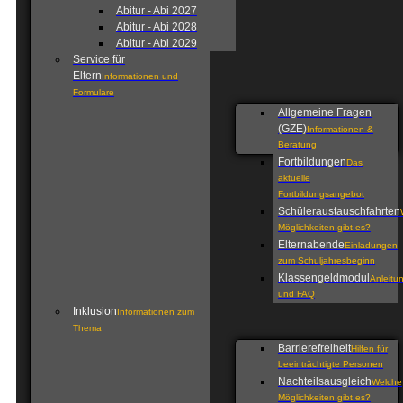
Abitur - Abi 2027
Abitur - Abi 2028
Abitur - Abi 2029
Service für
Eltern
Informationen und
Formulare
Allgemeine Fragen
(GZE)
Informationen &
Beratung
Fortbildungen
Das
aktuelle
Fortbildungsangebot
Schüleraustauschfahrten
Möglichkeiten gibt es?
Elternabende
Einladungen
zum Schuljahresbeginn
Klassengeldmodul
Anleitu
und FAQ
Inklusion
Informationen zum
Thema
Barrierefreiheit
Hilfen für
beeinträchtigte Personen
Nachteilsausgleich
Welche
Möglichkeiten gibt es?