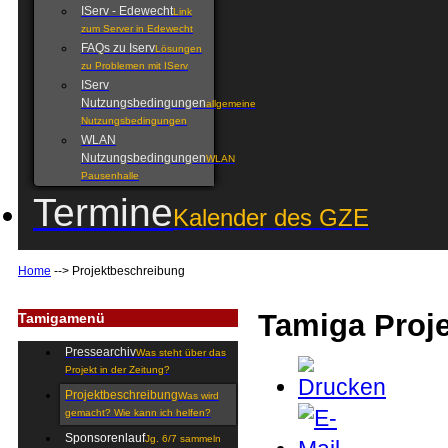
IServ - Edewecht
Link
zum Server in Edewecht
FAQs zu Iserv
Lösungen
zu Problemen mit IServ
IServ
Nutzungsbedingungen
allgemeine
Nutzungsbedingungen
WLAN
Nutzungsbedingungen
WLAN
Pausenhalle
Termine
Kalender des GZE
Home
-->
Projektbeschreibung
Tamiga Proj
Tamigamenü
Pressearchiv
Was steht über das
Projekt in der Zeitung?
Projektbeschreibung
Was wird
gemacht? Wie kann ich helfen?
Sponsorenlauf
Jg. 6/7 sammeln