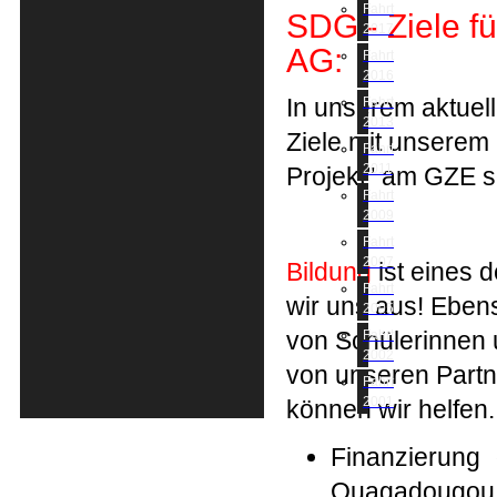
Fahrt
SDG - Ziele f
2017
AG:
Fahrt
2016
In unserem aktuel
Fahrt
2013
Ziele mit unserem
Fahrt
2011
Projekt" am GZE se
Fahrt
2009
Fahrt
2007
Bildung
ist eines 
Fahrt
wir uns aus! Ebens
2005
von Schülerinnen 
Fahrt
2002
von unseren Partn
Fahrt
2001
können wir helfen
Finanzierung 
Ouagadougou 