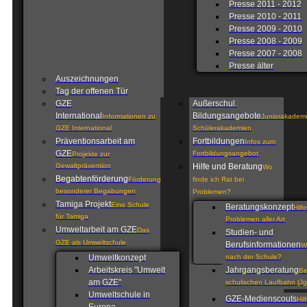
Presse 2011 - 2012
Presse 2010 - 2011
Presse 2009 - 2010
Presse 2008 - 2009
Presse 2007 - 2008
Presse älter
Auszeichnungen
Tag der offenen Tür
GZE
Außerschul.
International
Bildungsangebote
Informationen zu
Juniorakademi
GZE International
Schülerakademien
Präventionsarbeit am
Fortbildungen
Infos zum
GZE
Fortbildungsangebot
Projekte zur
Gewaltprävention
Hilfe und Beratung
Wo
Begabtenförderung
Förderung
finde ich Rat bei
besonderer Begabungen
Problemen?
Tamiga Projekt
Eine Schule
Beratungskonzept
Hilf
für Tamiga
Problemen aller Art
Umweltarbeit am GZE
Das
Studien- und
GZE als Umweltschule
Berufsinformationen
W
Umweltkonzept
nach der Schule?
Arbeitskreis "Umwelt
Jahrgangsberatung
Be
am GZE"
schulischen Laufbahn (Jg
Umweltschule in
GZE-Medienscouts
Hil