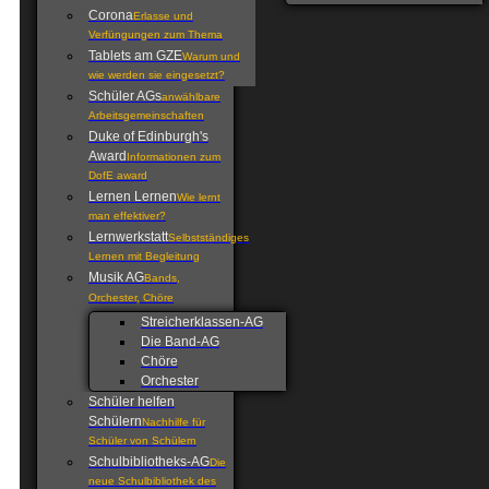
Corona
Erlasse und
Verfüngungen zum Thema
Tablets am GZE
Warum und
wie werden sie eingesetzt?
Schüler AGs
anwählbare
Arbeitsgemeinschaften
Duke of Edinburgh's
Award
Informationen zum
DofE award
Lernen Lernen
Wie lernt
man effektiver?
Lernwerkstatt
Selbstständiges
Lernen mit Begleitung
Musik AG
Bands,
Orchester, Chöre
Streicherklassen-AG
Die Band-AG
Chöre
Orchester
Schüler helfen
Schülern
Nachhilfe für
Schüler von Schülern
Schulbibliotheks-AG
Die
neue Schulbibliothek des