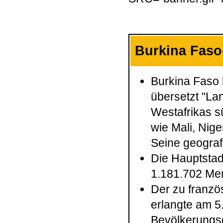
Burkina Faso
Burkina Faso 
übersetzt "La
Westafrikas s
wie Mali, Nig
Seine geograf
Die Hauptstad
1.181.702 Men
Der zu franzö
erlangte am 5
Bevölkerungsd