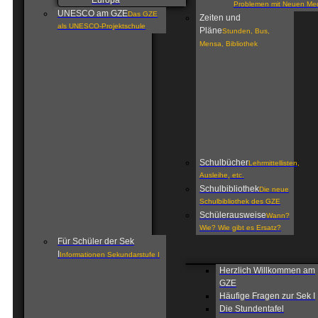
Europa
Problemen mit Neuen Me
UNESCO am GZE
Das GZE
Zeiten und
als UNESCO-Projektschule
Pläne
Stunden, Bus,
Mensa, Bibliothek
Schulbücher
Lehrmittellisten,
Ausleihe, etc.
Schulbibliothek
Die neue
Schulbibliothek des GZE
Schülerausweise
Wann?
Wie? Wie gibt es Ersatz?
Für Schüler der Sek
I
Informationen Sekundarstufe I
Herzlich Willkommen am
GZE
Häufige Fragen zur Sek I
Die Stundentafel