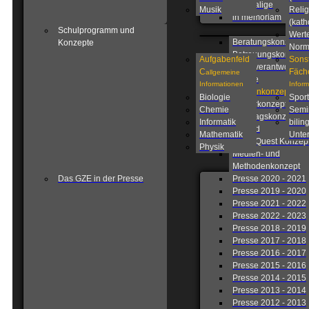
Ehemalige
Musik
Relig
in memoriam
(kath
Schulprogramm und
Wert
Beratungskonzept
Konzepte
Nor
Betreuungskonzept
Aufgabenfeld
Sons
Eigenverantwortlich
C
Fäch
allgemeine
Schule
Informationen
Infor
Fahrtenkonzept
Biologie
Sport
Förderkonzept
Chemie
Semi
Ganztagskonzept
Informatik
bilin
Leitbild
Mathematik
Unter
Lions Quest Konzep
Physik
Medien- und
Methodenkonzept
Das GZE in der Presse
Presse 2020 - 2021
Presse 2019 - 2020
Presse 2021 - 2022
Presse 2022 - 2023
Presse 2018 - 2019
Presse 2017 - 2018
Presse 2016 - 2017
Presse 2015 - 2016
Presse 2014 - 2015
Presse 2013 - 2014
Presse 2012 - 2013