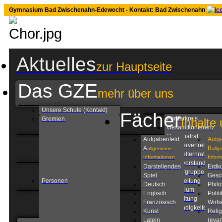
Gymnasium Bad Zwischenahn-Edewecht - Kontakt: Bad Zwischenahn
Aktuelles
zur Hauptseite
Das GZE
mehr über uns
Unsere Schule (Kontakt)
Fächer
Förderkreis
Gremien
Inhalte 
Gesamtkonferenz
Personalrat
Aufgabenfeld
Aufg
Schülervertretung
A
B
allgemeine
allg
Schulelternrat
Informationen
Infor
Schulvorstand
Darstellendes
Erdk
Steuergruppe
Spiel
Gesc
Personen
Schulleitung
Deutsch
Phil
Kollegium
Englisch
Politi
Verwaltung
Französisch
Wirts
Zuständigkeiten am
Kunst
Relig
GZE
Latein
(evan