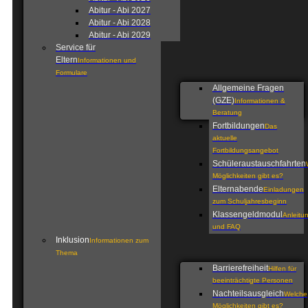
Abitur - Abi 2027
Abitur - Abi 2028
Abitur - Abi 2029
Service für
Eltern
Informationen und
Formulare
Allgemeine Fragen
(GZE)
Informationen &
Beratung
Fortbildungen
Das
aktuelle
Fortbildungsangebot
Schüleraustauschfahrten
Möglichkeiten gibt es?
Elternabende
Einladungen
zum Schuljahresbeginn
Klassengeldmodul
Anleitu
und FAQ
Inklusion
Informationen zum
Thema
Barrierefreiheit
Hilfen für
beeinträchtigte Personen
Nachteilsausgleich
Welche
Möglichkeiten gibt es?