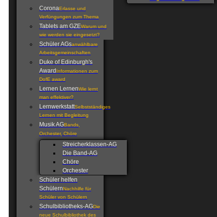
Corona
Erlasse und
Verfüngungen zum Thema
Tablets am GZE
Warum und
wie werden sie eingesetzt?
Schüler AGs
anwählbare
Arbeitsgemeinschaften
Duke of Edinburgh's
Award
Informationen zum
DofE award
Lernen Lernen
Wie lernt
man effektiver?
Lernwerkstatt
Selbstständiges
Lernen mit Begleitung
Musik AG
Bands,
Orchester, Chöre
Streicherklassen-AG
Die Band-AG
Chöre
Orchester
Schüler helfen
Schülern
Nachhilfe für
Schüler von Schülern
Schulbibliotheks-AG
Die
neue Schulbibliothek des