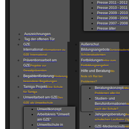
Presse 2011 - 2012
Presse 2010 - 2011
Presse 2009 - 2010
Presse 2008 - 2009
Presse 2007 - 2008
Presse älter
Auszeichnungen
Tag der offenen Tür
GZE
Außerschul.
International
Bildungsangebote
Informationen zu
Juniorakademi
GZE International
Schülerakademien
Präventionsarbeit am
Fortbildungen
Infos zum
GZE
Fortbildungsangebot
Projekte zur
Gewaltprävention
Hilfe und Beratung
Wo
Begabtenförderung
Förderung
finde ich Rat bei
besonderer Begabungen
Problemen?
Tamiga Projekt
Eine Schule
Beratungskonzept
Hilf
für Tamiga
Problemen aller Art
Umweltarbeit am GZE
Das
Studien- und
GZE als Umweltschule
Berufsinformationen
W
Umweltkonzept
nach der Schule?
Arbeitskreis "Umwelt
Jahrgangsberatung
Be
am GZE"
schulischen Laufbahn (Jg
Umweltschule in
GZE-Medienscouts
Hil