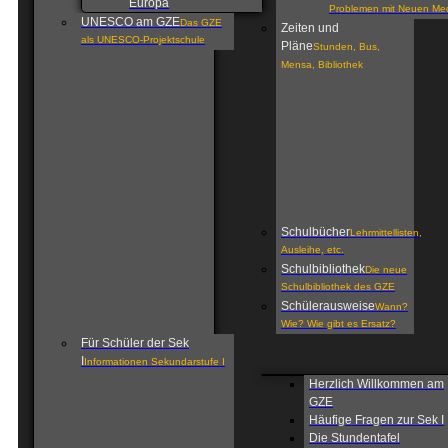
Europa
Problemen mit Neuen Me
UNESCO am GZE
Das GZE
Zeiten und
als UNESCO-Projektschule
Pläne
Stunden, Bus,
Mensa, Bibliothek
Schulbücher
Lehrmittellisten,
Ausleihe, etc.
Schulbibliothek
Die neue
Schulbibliothek des GZE
Schülerausweise
Wann?
Wie? Wie gibt es Ersatz?
Für Schüler der Sek
I
Informationen Sekundarstufe I
Herzlich Willkommen am
GZE
Häufige Fragen zur Sek I
Die Stundentafel