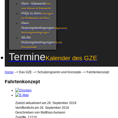
IServ - Edewecht
Link
zum Server in Edewecht
FAQs zu Iserv
Lösungen
zu Problemen mit IServ
IServ
Nutzungsbedingungen
allgemeine
Nutzungsbedingungen
WLAN
Nutzungsbedingungen
WLAN
Pausenhalle
Termine
Kalender des GZE
Home
-->
Das GZE
-->
Schulprogramm und Konzepte
-->
Fahrtenkonzept
Fahrtenkonzept
Zuletzt aktualisiert am 26. September 2018
Veröffentlicht am 26. September 2018
Geschrieben von Matthias Aumann
Zugriffe: 12210