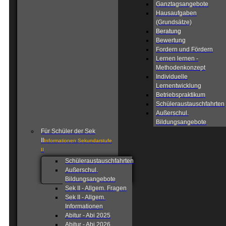
Ganztagsangebote
Hausaufgaben
(Grundsätze)
Beratung
Bewertung
Fordern und Fördern
Lernen lernen -
Methodenkonzept
Individuelle
Lernentwicklung
Betriebspraktikum
Schüleraustauschfahrten
Außerschul.
Bildungsangebote
Für Schüler der Sek
II
Informationen Sekundarstufe
II
Schüleraustauschfahrten
Außerschul.
Bildungsangebote
Sek II - Allgem. Fragen
Sek II - Allgem.
Informationen
Abitur - Abi 2025
Abitur - Abi 2026