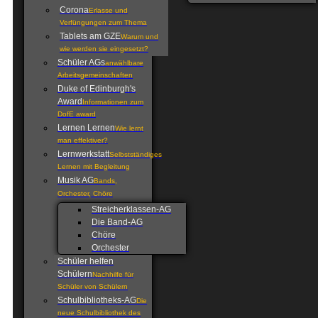
Corona
Erlasse und
Verfüngungen zum Thema
Tablets am GZE
Warum und
wie werden sie eingesetzt?
Schüler AGs
anwählbare
Arbeitsgemeinschaften
Duke of Edinburgh's
Award
Informationen zum
DofE award
Lernen Lernen
Wie lernt
man effektiver?
Lernwerkstatt
Selbstständiges
Lernen mit Begleitung
Musik AG
Bands,
Orchester, Chöre
Streicherklassen-AG
Die Band-AG
Chöre
Orchester
Schüler helfen
Schülern
Nachhilfe für
Schüler von Schülern
Schulbibliotheks-AG
Die
neue Schulbibliothek des