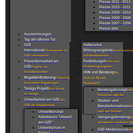
Presse 2011 - 2012
Presse 2010 - 2011
Presse 2009 - 2010
Presse 2008 - 2009
Presse 2007 - 2008
Presse älter
Auszeichnungen
Tag der offenen Tür
GZE
Außerschul.
International
Bildungsangebote
Informationen zu
Juniorakademi
GZE International
Schülerakademien
Präventionsarbeit am
Fortbildungen
Infos zum
GZE
Fortbildungsangebot
Projekte zur
Gewaltprävention
Hilfe und Beratung
Wo
Begabtenförderung
Förderung
finde ich Rat bei
besonderer Begabungen
Problemen?
Tamiga Projekt
Eine Schule
Beratungskonzept
Hilf
für Tamiga
Problemen aller Art
Umweltarbeit am GZE
Das
Studien- und
GZE als Umweltschule
Berufsinformationen
W
Umweltkonzept
nach der Schule?
Arbeitskreis "Umwelt
Jahrgangsberatung
Be
am GZE"
schulischen Laufbahn (Jg
Umweltschule in
GZE-Medienscouts
Hil