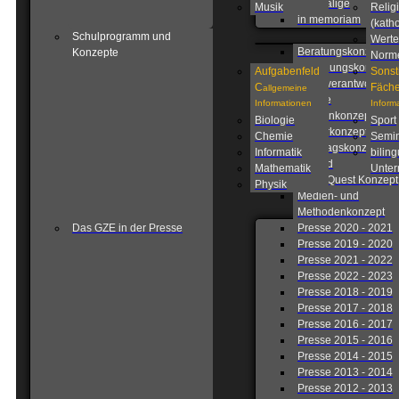
Ehemalige
Musik
Relig
in memoriam
(katho
Schulprogramm und
Werte
Beratungskonzept
Konzepte
Norm
Betreuungskonzept
Aufgabenfeld
Sonst
Eigenverantwortlich
C
Fäche
allgemeine
Schule
Informationen
Inform
Fahrtenkonzept
Biologie
Sport
Förderkonzept
Chemie
Semin
Ganztagskonzept
Informatik
biling
Leitbild
Mathematik
Unterr
Lions Quest Konzept
Physik
Medien- und
Methodenkonzept
Das GZE in der Presse
Presse 2020 - 2021
Presse 2019 - 2020
Presse 2021 - 2022
Presse 2022 - 2023
Presse 2018 - 2019
Presse 2017 - 2018
Presse 2016 - 2017
Presse 2015 - 2016
Presse 2014 - 2015
Presse 2013 - 2014
Presse 2012 - 2013