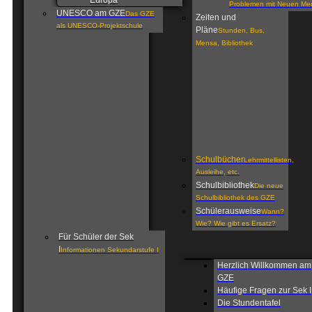
Europa
Problemen mit Neuen Me
UNESCO am GZE
Das GZE
Zeiten und
als UNESCO-Projektschule
Pläne
Stunden, Bus,
Mensa, Bibliothek
Schulbücher
Lehrmittellisten,
Ausleihe, etc.
Schulbibliothek
Die neue
Schulbibliothek des GZE
Schülerausweise
Wann?
Wie? Wie gibt es Ersatz?
Für Schüler der Sek
I
Informationen Sekundarstufe I
Herzlich Willkommen am
GZE
Häufige Fragen zur Sek I
Die Stundentafel