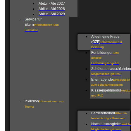
Abitur - Abi 2027
Abitur - Abi 2028
Abitur - Abi 2029
Service für
Eltern
Informationen und
Formulare
Allgemeine Fragen
(GZE)
Informationen &
Beratung
Fortbildungen
Das
aktuelle
Fortbildungsangebot
Schüleraustauschfahrten
Möglichkeiten gibt es?
Elternabende
Einladungen
zum Schuljahresbeginn
Klassengeldmodul
Anleit
und FAQ
Inklusion
Informationen zum
Thema
Barrierefreiheit
Hilfen für
beeinträchtigte Personen
Nachteilsausgleich
Welch
Möglichkeiten gibt es?