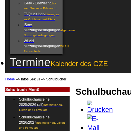
IServ - Edewecht
Link
zum Server in Edewecht
FAQs zu Iserv
Lösungen
zu Problemen mit IServ
IServ
Nutzungsbedingungen
allgemeine
Nutzungsbedingungen
WLAN
Nutzungsbedingungen
WLAN
Pausenhalle
Termine
Kalender des GZE
Home
-->
Infos Sek I/II
-->
Schulbücher
Schulbuchau
Schulbuch-Menü
Schulbuchausleihe
2025/2026 (alt)
Informationen,
Listen und Formulare
Schulbuchausleihe
2026/2027
Informationen, Listen
und Formulare