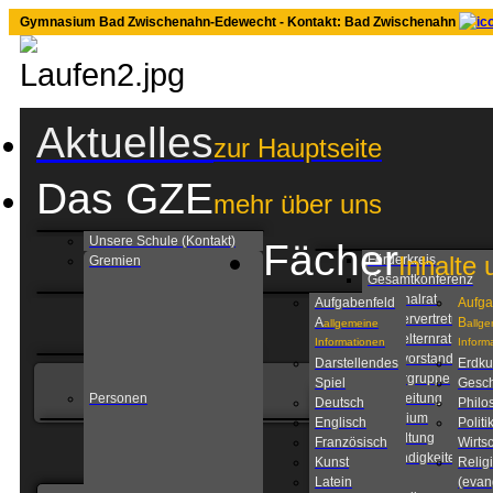
Gymnasium Bad Zwischenahn-Edewecht - Kontakt: Bad Zwischenahn
Aktuelles
zur Hauptseite
Das GZE
mehr über uns
Unsere Schule (Kontakt)
Fächer
Inhalte 
Förderkreis
Gremien
Gesamtkonferenz
Personalrat
Aufgabenfeld
Aufga
Schülervertretung
A
B
allgemeine
allg
Schulelternrat
Informationen
Inform
Schulvorstand
Darstellendes
Erdk
Steuergruppe
Spiel
Gesch
Personen
Schulleitung
Deutsch
Philo
Kollegium
Englisch
Politi
Verwaltung
Französisch
Wirtsc
Zuständigkeiten am
Kunst
Relig
GZE
Latein
(evan