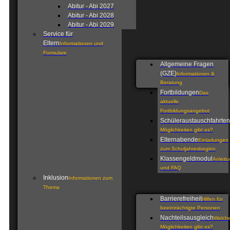
Abitur - Abi 2027
Abitur - Abi 2028
Abitur - Abi 2029
Service für
Eltern
Informationen und
Formulare
Allgemeine Fragen
(GZE)
Informationen &
Beratung
Fortbildungen
Das
aktuelle
Fortbildungsangebot
Schüleraustauschfahrten
Möglichkeiten gibt es?
Elternabende
Einladungen
zum Schuljahresbeginn
Klassengeldmodul
Anleit
und FAQ
Inklusion
Informationen zum
Thema
Barrierefreiheit
Hilfen für
beeinträchtigte Personen
Nachteilsausgleich
Welch
Möglichkeiten gibt es?