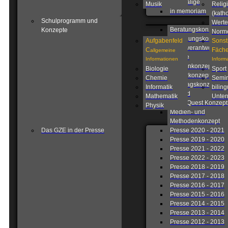
Ehemalige
Musik
Relig
in memoriam
(katho
Schulprogramm und
Werte
Beratungskonzept
Konzepte
Norm
Betreuungskonzept
Aufgabenfeld
Sonst
Eigenverantwortlich
C
Fäche
allgemeine
Schule
Informationen
Inform
Fahrtenkonzept
Biologie
Sport
Förderkonzept
Chemie
Semin
Ganztagskonzept
Informatik
biling
Leitbild
Mathematik
Unterr
Lions Quest Konzept
Physik
Medien- und
Methodenkonzept
Das GZE in der Presse
Presse 2020 - 2021
Presse 2019 - 2020
Presse 2021 - 2022
Presse 2022 - 2023
Presse 2018 - 2019
Presse 2017 - 2018
Presse 2016 - 2017
Presse 2015 - 2016
Presse 2014 - 2015
Presse 2013 - 2014
Presse 2012 - 2013