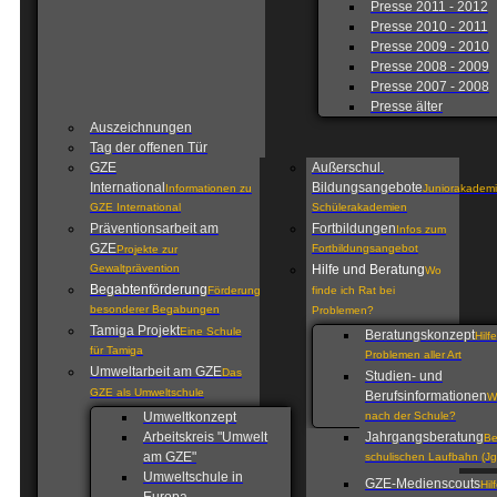
Presse 2011 - 2012
Presse 2010 - 2011
Presse 2009 - 2010
Presse 2008 - 2009
Presse 2007 - 2008
Presse älter
Auszeichnungen
Tag der offenen Tür
GZE
Außerschul.
International
Bildungsangebote
Informationen zu
Juniorakademi
GZE International
Schülerakademien
Präventionsarbeit am
Fortbildungen
Infos zum
GZE
Fortbildungsangebot
Projekte zur
Gewaltprävention
Hilfe und Beratung
Wo
Begabtenförderung
Förderung
finde ich Rat bei
besonderer Begabungen
Problemen?
Tamiga Projekt
Eine Schule
Beratungskonzept
Hilf
für Tamiga
Problemen aller Art
Umweltarbeit am GZE
Das
Studien- und
GZE als Umweltschule
Berufsinformationen
W
Umweltkonzept
nach der Schule?
Arbeitskreis "Umwelt
Jahrgangsberatung
Be
am GZE"
schulischen Laufbahn (Jg
Umweltschule in
GZE-Medienscouts
Hil