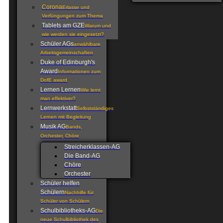
Corona
Erlasse und
Verfüngungen zum Thema
Tablets am GZE
Warum und
wie werden sie eingesetzt?
Schüler AGs
anwählbare
Arbeitsgemeinschaften
Duke of Edinburgh's
Award
Informationen zum
DofE award
Lernen Lernen
Wie lernt
man effektiver?
Lernwerkstatt
Selbstständiges
Lernen mit Begleitung
Musik AG
Bands,
Orchester, Chöre
Streicherklassen-AG
Die Band-AG
Chöre
Orchester
Schüler helfen
Schülern
Nachhilfe für
Schüler von Schülern
Schulbibliotheks-AG
Die
neue Schulbibliothek des