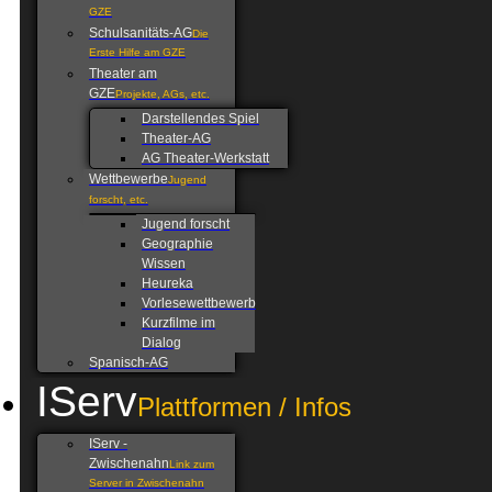
GZE
Schulsanitäts-AG
Die
Erste Hilfe am GZE
Theater am
GZE
Projekte, AGs, etc.
Darstellendes Spiel
Theater-AG
AG Theater-Werkstatt
Wettbewerbe
Jugend
forscht, etc.
Jugend forscht
Geographie
Wissen
Heureka
Vorlesewettbewerb
Kurzfilme im
Dialog
Spanisch-AG
IServ
Plattformen / Infos
IServ -
Zwischenahn
Link zum
Server in Zwischenahn