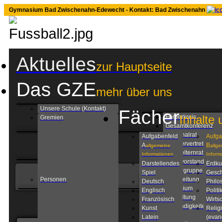
Gymnasium Bad Zwischenahn-Edewecht - Kontakt: Bad Zwischenahn
Aktuelles
zur Hauptseite
Das GZE
mehr über uns
Unsere Schule (Kontakt)
Fächer
Inhalte 
Förderkreis
Gremien
Gesamtkonferenz
Personalrat
Aufgabenfeld
Aufga
Schülervertretung
A
B
allgemeine
allg
Schulelternrat
Informationen
Inform
Schulvorstand
Darstellendes
Erdk
Steuergruppe
Spiel
Gesch
Personen
Schulleitung
Deutsch
Philo
Kollegium
Englisch
Politi
Verwaltung
Französisch
Wirtsc
Zuständigkeiten am
Kunst
Relig
GZE
Latein
(evan