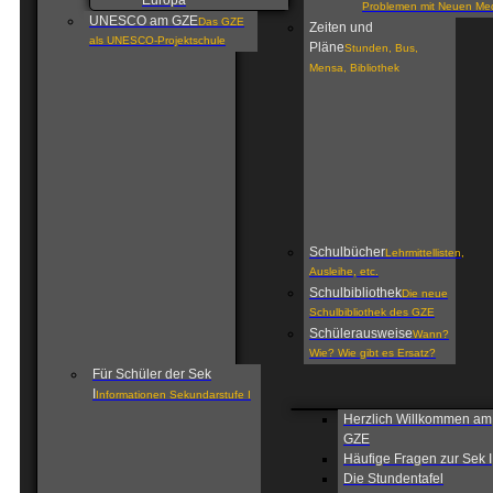
Europa
Problemen mit Neuen Me
UNESCO am GZE
Das GZE
Zeiten und
als UNESCO-Projektschule
Pläne
Stunden, Bus,
Mensa, Bibliothek
Schulbücher
Lehrmittellisten,
Ausleihe, etc.
Schulbibliothek
Die neue
Schulbibliothek des GZE
Schülerausweise
Wann?
Wie? Wie gibt es Ersatz?
Für Schüler der Sek
I
Informationen Sekundarstufe I
Herzlich Willkommen am
GZE
Häufige Fragen zur Sek I
Die Stundentafel