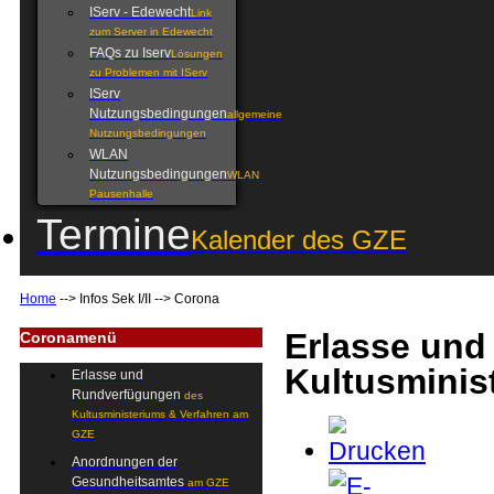
IServ - Edewecht
Link
zum Server in Edewecht
FAQs zu Iserv
Lösungen
zu Problemen mit IServ
IServ
Nutzungsbedingungen
allgemeine
Nutzungsbedingungen
WLAN
Nutzungsbedingungen
WLAN
Pausenhalle
Termine
Kalender des GZE
Home
-->
Infos Sek I/II
-->
Corona
Erlasse un
Coronamenü
Kultusminis
Erlasse und
Rundverfügungen
des
Kultusministeriums & Verfahren am
GZE
Anordnungen der
Gesundheitsamtes
am GZE