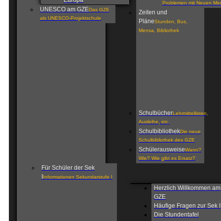
Europa
Problemen mit Neuen Me
UNESCO am GZE
Das GZE
Zeiten und
als UNESCO-Projektschule
Pläne
Stunden, Bus,
Mensa, Bibliothek
Schulbücher
Lehrmittellisten,
Ausleihe, etc.
Schulbibliothek
Die neue
Schulbibliothek des GZE
Schülerausweise
Wann?
Wie? Wie gibt es Ersatz?
Für Schüler der Sek
I
Informationen Sekundarstufe I
Herzlich Willkommen am
GZE
Häufige Fragen zur Sek I
Die Stundentafel