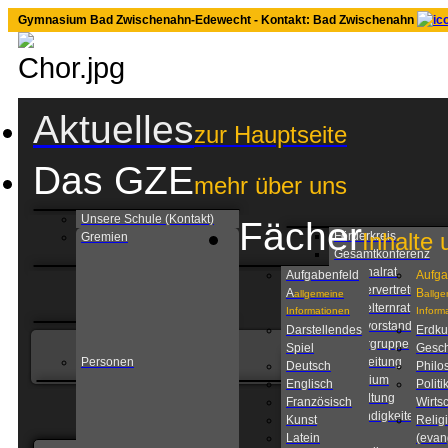
Gymnasium Bad Zwischenahn-Edewecht - Kontakt: Bad Zwischenahn
Aktuelles
zur Hauptseite
Das GZE
mehr über uns
Unsere Schule (Kontakt)
Fächer
Inhalte 
Förderkreis
Gremien
Gesamtkonferenz
Personalrat
Aufgabenfeld
Aufga
Schülervertretung
A
B
allgemeine
allg
Schulelternrat
Informationen
Inform
Schulvorstand
Darstellendes
Erdk
Steuergruppe
Spiel
Gesch
Personen
Schulleitung
Deutsch
Philo
Kollegium
Englisch
Politi
Verwaltung
Französisch
Wirtsc
Zuständigkeiten am
Kunst
Relig
GZE
Latein
(evan