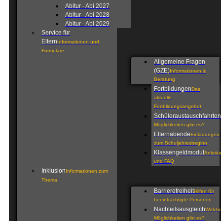
Abitur - Abi 2027
Abitur - Abi 2028
Abitur - Abi 2029
Service für
Eltern
Informationen und
Formulare
Allgemeine Fragen
(GZE)
Informationen &
Beratung
Fortbildungen
Das
aktuelle
Fortbildungsangebot
Schüleraustauschfahrten
Möglichkeiten gibt es?
Elternabende
Einladungen
zum Schuljahresbeginn
Klassengeldmodul
Anleit
und FAQ
Inklusion
Informationen zum
Thema
Barrierefreiheit
Hilfen für
beeinträchtigte Personen
Nachteilsausgleich
Welch
Möglichkeiten gibt es?