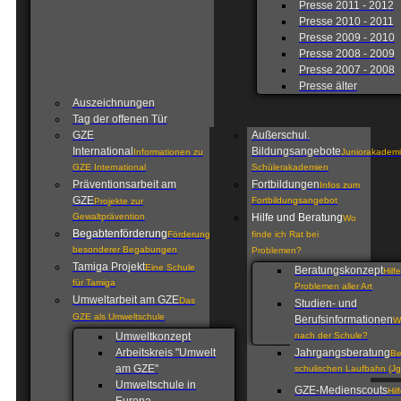
Presse 2011 - 2012
Presse 2010 - 2011
Presse 2009 - 2010
Presse 2008 - 2009
Presse 2007 - 2008
Presse älter
Auszeichnungen
Tag der offenen Tür
GZE
Außerschul.
International
Bildungsangebote
Informationen zu
Juniorakademi
GZE International
Schülerakademien
Präventionsarbeit am
Fortbildungen
Infos zum
GZE
Fortbildungsangebot
Projekte zur
Gewaltprävention
Hilfe und Beratung
Wo
Begabtenförderung
Förderung
finde ich Rat bei
besonderer Begabungen
Problemen?
Tamiga Projekt
Eine Schule
Beratungskonzept
Hilf
für Tamiga
Problemen aller Art
Umweltarbeit am GZE
Das
Studien- und
GZE als Umweltschule
Berufsinformationen
W
Umweltkonzept
nach der Schule?
Arbeitskreis "Umwelt
Jahrgangsberatung
Be
am GZE"
schulischen Laufbahn (Jg
Umweltschule in
GZE-Medienscouts
Hil