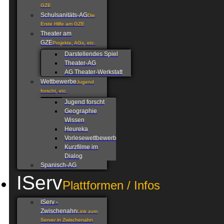
GZE
Schulsanitäts-AG
Die
Erste Hilfe am GZE
Theater am
GZE
Projekte, AGs, etc.
Darstellendes Spiel
Theater-AG
AG Theater-Werkstatt
Wettbewerbe
Jugend
forscht, etc.
Jugend forscht
Geographie
Wissen
Heureka
Vorlesewettbewerb
Kurzfilme im
Dialog
Spanisch-AG
IServ
Plattformen / Infos
IServ -
Zwischenahn
Link zum
Server in Zwischenahn