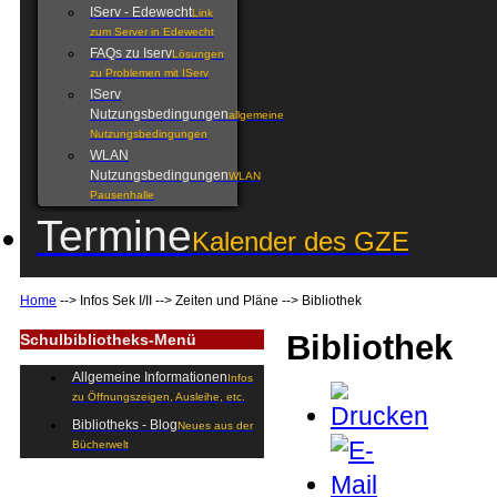
IServ - Edewecht
Link
zum Server in Edewecht
FAQs zu Iserv
Lösungen
zu Problemen mit IServ
IServ
Nutzungsbedingungen
allgemeine
Nutzungsbedingungen
WLAN
Nutzungsbedingungen
WLAN
Pausenhalle
Termine
Kalender des GZE
Home
-->
Infos Sek I/II
-->
Zeiten und Pläne
-->
Bibliothek
Bibliothek
Schulbibliotheks-Menü
Allgemeine Informationen
Infos
zu Öffnungszeigen, Ausleihe, etc.
Bibliotheks - Blog
Neues aus der
Bücherwelt