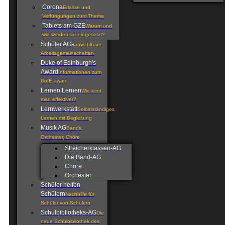
Corona
Erlasse und
Verfüngungen zum Thema
Tablets am GZE
Warum und
wie werden sie eingesetzt?
Schüler AGs
anwählbare
Arbeitsgemeinschaften
Duke of Edinburgh's
Award
Informationen zum
DofE award
Lernen Lernen
Wie lernt
man effektiver?
Lernwerkstatt
Selbstständiges
Lernen mit Begleitung
Musik AG
Bands,
Orchester, Chöre
Streicherklassen-AG
Die Band-AG
Chöre
Orchester
Schüler helfen
Schülern
Nachhilfe für
Schüler von Schülern
Schulbibliotheks-AG
Die
neue Schulbibliothek des