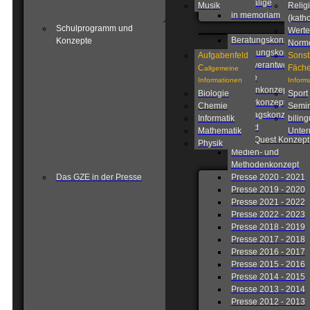
Ehemalige
Musik
Relig
in memoriam
(katho
Schulprogramm und
Werte
Beratungskonzept
Konzepte
Norm
Betreuungskonzept
Aufgabenfeld
Sonst
Eigenverantwortlich
C
Fäche
allgemeine
Schule
Informationen
Inform
Fahrtenkonzept
Biologie
Sport
Förderkonzept
Chemie
Semin
Ganztagskonzept
Informatik
biling
Leitbild
Mathematik
Unterr
Lions Quest Konzept
Physik
Medien- und
Methodenkonzept
Das GZE in der Presse
Presse 2020 - 2021
Presse 2019 - 2020
Presse 2021 - 2022
Presse 2022 - 2023
Presse 2018 - 2019
Presse 2017 - 2018
Presse 2016 - 2017
Presse 2015 - 2016
Presse 2014 - 2015
Presse 2013 - 2014
Presse 2012 - 2013