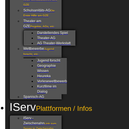
neue Schulbibliothek des
GZE
Schulsanitäts-AG
Die
Erste Hilfe am GZE
Theater am
GZE
Projekte, AGs, etc.
Darstellendes Spiel
Theater-AG
AG Theater-Werkstatt
Wettbewerbe
Jugend
forscht, etc.
Jugend forscht
Geographie
Wissen
Heureka
Vorlesewettbewerb
Kurzfilme im
Dialog
Spanisch-AG
IServ
Plattformen / Infos
IServ -
Zwischenahn
Link zum
Server in Zwischenahn