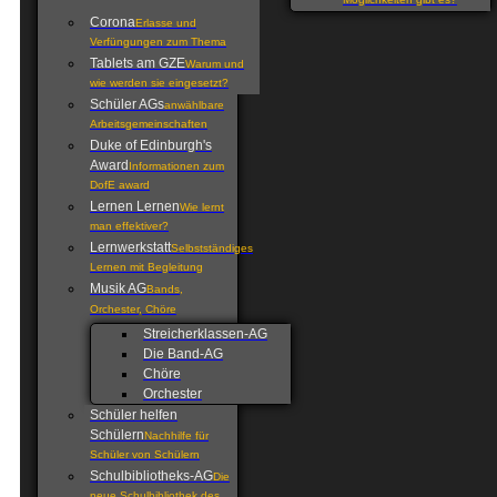
Möglichkeiten gibt es?
Corona
Erlasse und
Verfüngungen zum Thema
Tablets am GZE
Warum und
wie werden sie eingesetzt?
Schüler AGs
anwählbare
Arbeitsgemeinschaften
Duke of Edinburgh's
Award
Informationen zum
DofE award
Lernen Lernen
Wie lernt
man effektiver?
Lernwerkstatt
Selbstständiges
Lernen mit Begleitung
Musik AG
Bands,
Orchester, Chöre
Streicherklassen-AG
Die Band-AG
Chöre
Orchester
Schüler helfen
Schülern
Nachhilfe für
Schüler von Schülern
Schulbibliotheks-AG
Die