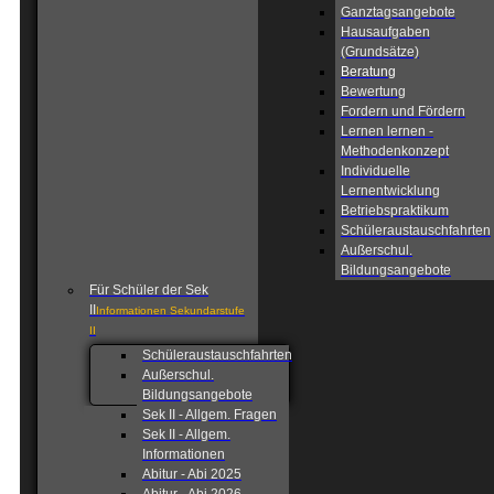
Ganztagsangebote
Hausaufgaben
(Grundsätze)
Beratung
Bewertung
Fordern und Fördern
Lernen lernen -
Methodenkonzept
Individuelle
Lernentwicklung
Betriebspraktikum
Schüleraustauschfahrten
Außerschul.
Bildungsangebote
Für Schüler der Sek
II
Informationen Sekundarstufe
II
Schüleraustauschfahrten
Außerschul.
Bildungsangebote
Sek II - Allgem. Fragen
Sek II - Allgem.
Informationen
Abitur - Abi 2025