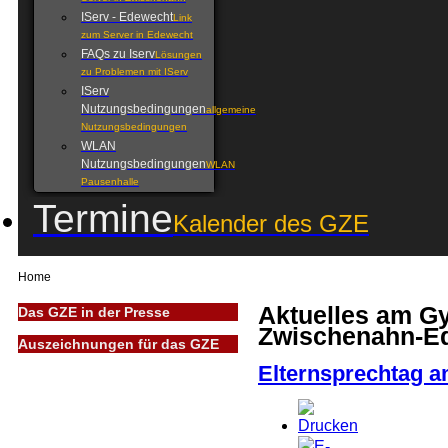
IServ - Edewecht
Link
zum Server in Edewecht
FAQs zu Iserv
Lösungen
zu Problemen mit IServ
IServ
Nutzungsbedingungen
allgemeine
Nutzungsbedingungen
WLAN
Nutzungsbedingungen
WLAN
Pausenhalle
Termine
Kalender des GZE
Home
Aktuelles am 
Das GZE in der Presse
Zwischenahn-E
Auszeichnungen für das GZE
Elternsprechtag a