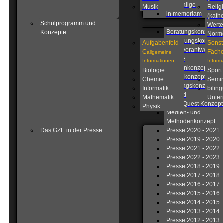
Ehemalige
Musik
Relig
in memoriam
(katho
Schulprogramm und
Werte
Beratungskonzept
Konzepte
Norm
Betreuungskonzept
Aufgabenfeld
Sonst
Eigenverantwortlich
C
Fäche
allgemeine
Schule
Informationen
Inform
Fahrtenkonzept
Biologie
Sport
Förderkonzept
Chemie
Semin
Ganztagskonzept
Informatik
biling
Leitbild
Mathematik
Unterr
Lions Quest Konzept
Physik
Medien- und
Methodenkonzept
Das GZE in der Presse
Presse 2020 - 2021
Presse 2019 - 2020
Presse 2021 - 2022
Presse 2022 - 2023
Presse 2018 - 2019
Presse 2017 - 2018
Presse 2016 - 2017
Presse 2015 - 2016
Presse 2014 - 2015
Presse 2013 - 2014
Presse 2012 - 2013