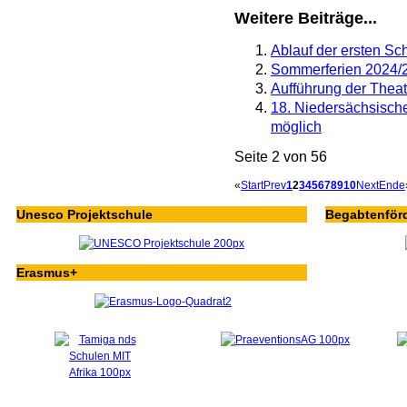
Weitere Beiträge...
Ablauf der ersten S
Sommerferien 2024/
Aufführung der Theat
18. Niedersächsisch
möglich
Seite 2 von 56
«
Start
Prev
1
2
3
4
5
6
7
8
9
10
Next
Ende
Unesco Projektschule
Begabtenför
Erasmus+