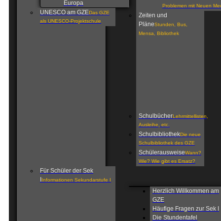
Europa
Problemen mit Neuen Me
UNESCO am GZE
Das GZE
Zeiten und
als UNESCO-Projektschule
Pläne
Stunden, Bus,
Mensa, Bibliothek
Schulbücher
Lehrmittellisten,
Ausleihe, etc.
Schulbibliothek
Die neue
Schulbibliothek des GZE
Schülerausweise
Wann?
Wie? Wie gibt es Ersatz?
Für Schüler der Sek
I
Informationen Sekundarstufe I
Herzlich Willkommen am
GZE
Häufige Fragen zur Sek I
Die Stundentafel