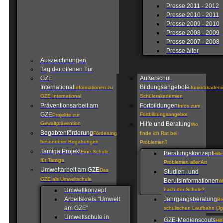
Presse 2011 - 2012
Presse 2010 - 2011
Presse 2009 - 2010
Presse 2008 - 2009
Presse 2007 - 2008
Presse älter
Auszeichnungen
Tag der offenen Tür
GZE
Außerschul.
International
Bildungsangebote
Informationen zu
Juniorakademi
GZE International
Schülerakademien
Präventionsarbeit am
Fortbildungen
Infos zum
GZE
Fortbildungsangebot
Projekte zur
Gewaltprävention
Hilfe und Beratung
Wo
Begabtenförderung
Förderung
finde ich Rat bei
besonderer Begabungen
Problemen?
Tamiga Projekt
Eine Schule
Beratungskonzept
Hilf
für Tamiga
Problemen aller Art
Umweltarbeit am GZE
Das
Studien- und
GZE als Umweltschule
Berufsinformationen
W
Umweltkonzept
nach der Schule?
Arbeitskreis "Umwelt
Jahrgangsberatung
Be
am GZE"
schulischen Laufbahn (Jg
Umweltschule in
GZE-Medienscouts
Hil