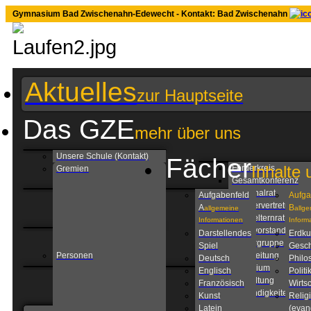
Gymnasium Bad Zwischenahn-Edewecht - Kontakt: Bad Zwischenahn
Aktuelles
zur Hauptseite
Das GZE
mehr über uns
Unsere Schule (Kontakt)
Fächer
Inhalte 
Förderkreis
Gremien
Gesamtkonferenz
Personalrat
Aufgabenfeld
Aufga
Schülervertretung
A
B
allgemeine
allg
Schulelternrat
Informationen
Inform
Schulvorstand
Darstellendes
Erdk
Steuergruppe
Spiel
Gesch
Personen
Schulleitung
Deutsch
Philo
Kollegium
Englisch
Politi
Verwaltung
Französisch
Wirtsc
Zuständigkeiten am
Kunst
Relig
GZE
Latein
(evan