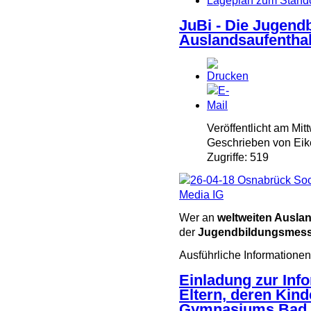
Lageplan zum Stand
JuBi - Die Jugend
Auslandsaufenthal
Veröffentlicht am Mi
Geschrieben von Eik
Zugriffe: 519
Wer an
weltweiten Ausla
der
Jugendbildungsmesse
Ausführliche Informationen
Einladung zur Info
Eltern, deren Kind
Gymnasiums Bad 