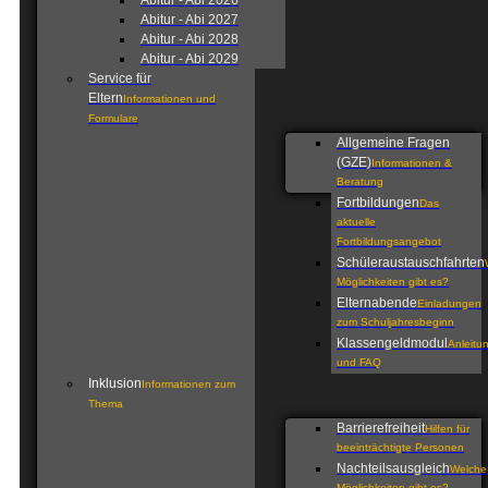
Abitur - Abi 2026
Abitur - Abi 2027
Abitur - Abi 2028
Abitur - Abi 2029
Service für
Eltern
Informationen und
Formulare
Allgemeine Fragen
(GZE)
Informationen &
Beratung
Fortbildungen
Das
aktuelle
Fortbildungsangebot
Schüleraustauschfahrten
Möglichkeiten gibt es?
Elternabende
Einladungen
zum Schuljahresbeginn
Klassengeldmodul
Anleitu
und FAQ
Inklusion
Informationen zum
Thema
Barrierefreiheit
Hilfen für
beeinträchtigte Personen
Nachteilsausgleich
Welche