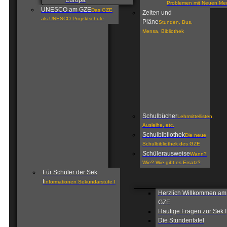
Europa
Problemen mit Neuen Me
UNESCO am GZE
Das GZE
Zeiten und
als UNESCO-Projektschule
Pläne
Stunden, Bus,
Mensa, Bibliothek
Schulbücher
Lehrmittellisten,
Ausleihe, etc.
Schulbibliothek
Die neue
Schulbibliothek des GZE
Schülerausweise
Wann?
Wie? Wie gibt es Ersatz?
Für Schüler der Sek
I
Informationen Sekundarstufe I
Herzlich Willkommen am
GZE
Häufige Fragen zur Sek I
Die Stundentafel