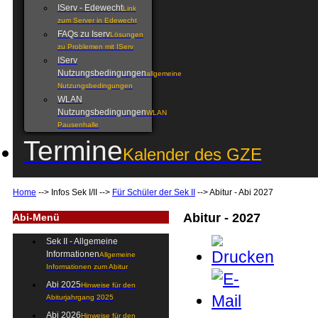
IServ - Edewecht
Link
zum Server in Edewecht
FAQs zu Iserv
Lösungen
zu Problemen mit IServ
IServ
Nutzungsbedingungen
allgemeine
Nutzungsbedingungen
WLAN
Nutzungsbedingungen
WLAN
Pausenhalle
Termine
Kalender des GZE
Home
-->
Infos Sek I/II
-->
Für Schüler der Sek II
-->
Abitur - Abi 2027
Abitur - 2027
Abi-Menü
Sek II - Allgemeine
Informationen
Allgemeine
Informationen zum Abitur
Abi 2025
Hinweise für den
Abiturjahrgang 2025
Abi 2026
Hinweise für den