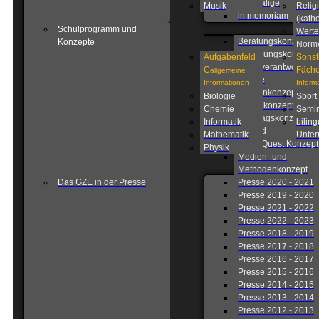
Ehemalige
Musik
Relig
in memoriam
(katho
Schulprogramm und
Werte
Beratungskonzept
Konzepte
Norm
Betreuungskonzept
Aufgabenfeld
Sonst
Eigenverantwortlich
C
Fäche
allgemeine
Schule
Informationen
Inform
Fahrtenkonzept
Biologie
Sport
Förderkonzept
Chemie
Semin
Ganztagskonzept
Informatik
biling
Leitbild
Mathematik
Unterr
Lions Quest Konzept
Physik
Medien- und
Methodenkonzept
Das GZE in der Presse
Presse 2020 - 2021
Presse 2019 - 2020
Presse 2021 - 2022
Presse 2022 - 2023
Presse 2018 - 2019
Presse 2017 - 2018
Presse 2016 - 2017
Presse 2015 - 2016
Presse 2014 - 2015
Presse 2013 - 2014
Presse 2012 - 2013