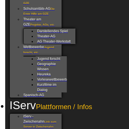
GZE
Schulsanitäts-AG
Die
Erste Hilfe am GZE
Theater am
GZE
Projekte, AGs, etc.
Darstellendes Spiel
Theater-AG
AG Theater-Werkstatt
Wettbewerbe
Jugend
forscht, etc.
Jugend forscht
Geographie
Wissen
Heureka
Vorlesewettbewerb
Kurzfilme im
Dialog
Spanisch-AG
IServ
Plattformen / Infos
IServ -
Zwischenahn
Link zum
Server in Zwischenahn