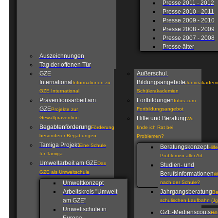
Presse 2011 - 2012
Presse 2010 - 2011
Presse 2009 - 2010
Presse 2008 - 2009
Presse 2007 - 2008
Presse älter
Auszeichnungen
Tag der offenen Tür
GZE
Außerschul.
International
Bildungsangebote
Informationen zu
Juniorakademi
GZE International
Schülerakademien
Präventionsarbeit am
Fortbildungen
Infos zum
GZE
Fortbildungsangebot
Projekte zur
Gewaltprävention
Hilfe und Beratung
Wo
Begabtenförderung
Förderung
finde ich Rat bei
besonderer Begabungen
Problemen?
Tamiga Projekt
Eine Schule
Beratungskonzept
Hilf
für Tamiga
Problemen aller Art
Umweltarbeit am GZE
Das
Studien- und
GZE als Umweltschule
Berufsinformationen
W
Umweltkonzept
nach der Schule?
Arbeitskreis "Umwelt
Jahrgangsberatung
Be
am GZE"
schulischen Laufbahn (Jg
Umweltschule in
GZE-Medienscouts
Hil