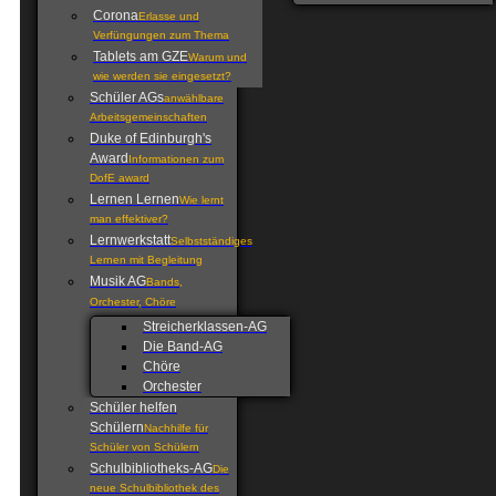
Corona
Erlasse und
Verfüngungen zum Thema
Tablets am GZE
Warum und
wie werden sie eingesetzt?
Schüler AGs
anwählbare
Arbeitsgemeinschaften
Duke of Edinburgh's
Award
Informationen zum
DofE award
Lernen Lernen
Wie lernt
man effektiver?
Lernwerkstatt
Selbstständiges
Lernen mit Begleitung
Musik AG
Bands,
Orchester, Chöre
Streicherklassen-AG
Die Band-AG
Chöre
Orchester
Schüler helfen
Schülern
Nachhilfe für
Schüler von Schülern
Schulbibliotheks-AG
Die
neue Schulbibliothek des