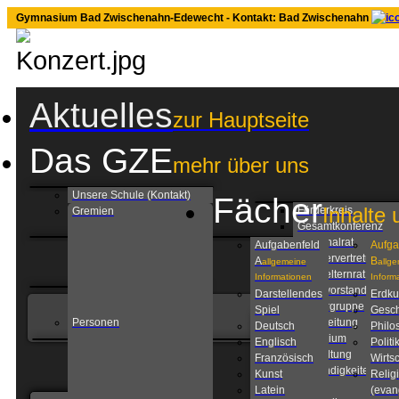
Gymnasium Bad Zwischenahn-Edewecht - Kontakt: Bad Zwischenahn
Aktuelles
zur Hauptseite
Das GZE
mehr über uns
Unsere Schule (Kontakt)
Fächer
Inhalte 
Förderkreis
Gremien
Gesamtkonferenz
Personalrat
Aufgabenfeld
Aufga
Schülervertretung
A
B
allgemeine
allg
Schulelternrat
Informationen
Inform
Schulvorstand
Darstellendes
Erdk
Steuergruppe
Spiel
Gesch
Personen
Schulleitung
Deutsch
Philo
Kollegium
Englisch
Politi
Verwaltung
Französisch
Wirtsc
Zuständigkeiten am
Kunst
Relig
GZE
Latein
(evan