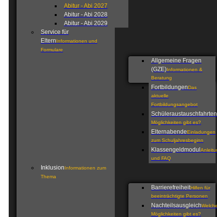
Abitur - Abi 2027
Abitur - Abi 2028
Abitur - Abi 2029
Service für
Eltern
Informationen und
Formulare
Allgemeine Fragen
(GZE)
Informationen &
Beratung
Fortbildungen
Das
aktuelle
Fortbildungsangebot
Schüleraustauschfahrten
Möglichkeiten gibt es?
Elternabende
Einladungen
zum Schuljahresbeginn
Klassengeldmodul
Anleit
und FAQ
Inklusion
Informationen zum
Thema
Barrierefreiheit
Hilfen für
beeinträchtigte Personen
Nachteilsausgleich
Welch
Möglichkeiten gibt es?