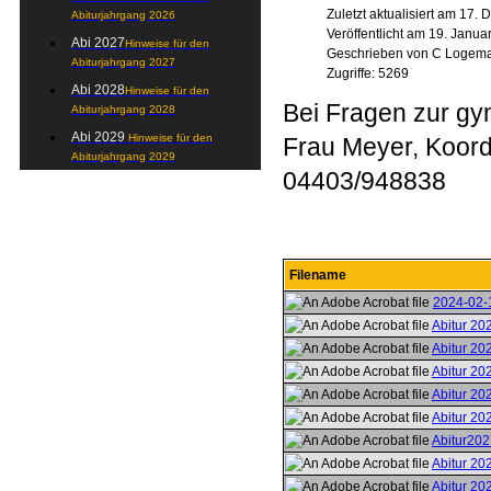
Zuletzt aktualisiert am 17
Abiturjahrgang 2026
Veröffentlicht am 19. Janua
Abi 2027
Hinweise für den
Geschrieben von C Logem
Abiturjahrgang 2027
Zugriffe: 5269
Abi 2028
Hinweise für den
Bei Fragen zur gy
Abiturjahrgang 2028
Abi 2029
Hinweise für den
Frau Meyer, Koordi
Abiturjahrgang 2029
04403/948838
Filename
2024-02-
Abitur 20
Abitur 20
Abitur 20
Abitur 2
Abitur 20
Abitur20
Abitur 20
Abitur 20