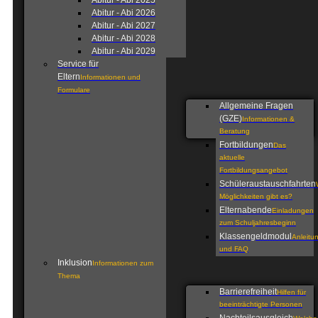
Abitur - Abi 2025
Abitur - Abi 2026
Abitur - Abi 2027
Abitur - Abi 2028
Abitur - Abi 2029
Service für
Eltern
Informationen und
Formulare
Allgemeine Fragen
(GZE)
Informationen &
Beratung
Fortbildungen
Das
aktuelle
Fortbildungsangebot
Schüleraustauschfahrten
Möglichkeiten gibt es?
Elternabende
Einladungen
zum Schuljahresbeginn
Klassengeldmodul
Anleitu
und FAQ
Inklusion
Informationen zum
Thema
Barrierefreiheit
Hilfen für
beeinträchtigte Personen