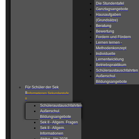
Die Stundentafel
Ganztagsangebote
Hausaufgaben
(Grundsätze)
Beratung
Bewertung
Fordern und Fördern
Lernen lernen -
Methodenkonzept
Individuelle
Lernentwicklung
Betriebspraktikum
Schüleraustauschfahrten
Außerschul.
Bildungsangebote
Für Schüler der Sek
II
Informationen Sekundarstufe
II
Schüleraustauschfahrten
Außerschul.
Bildungsangebote
Sek II - Allgem. Fragen
Sek II - Allgem.
Informationen