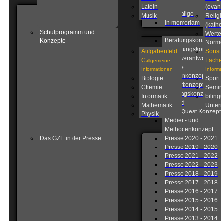
GZE
Latein
(evan
Ehemalige
Musik
Relig
in memoriam
(katho
Schulprogramm und
Werte
Beratungskonzept
Konzepte
Norm
Betreuungskonzept
Aufgabenfeld
Sonst
Eigenverantwortlich
C
Fäche
allgemeine
Schule
Informationen
Inform
Fahrtenkonzept
Biologie
Sport
Förderkonzept
Chemie
Semin
Ganztagskonzept
Informatik
biling
Leitbild
Mathematik
Unterr
Lions Quest Konzept
Physik
Medien- und
Methodenkonzept
Das GZE in der Presse
Presse 2020 - 2021
Presse 2019 - 2020
Presse 2021 - 2022
Presse 2022 - 2023
Presse 2018 - 2019
Presse 2017 - 2018
Presse 2016 - 2017
Presse 2015 - 2016
Presse 2014 - 2015
Presse 2013 - 2014