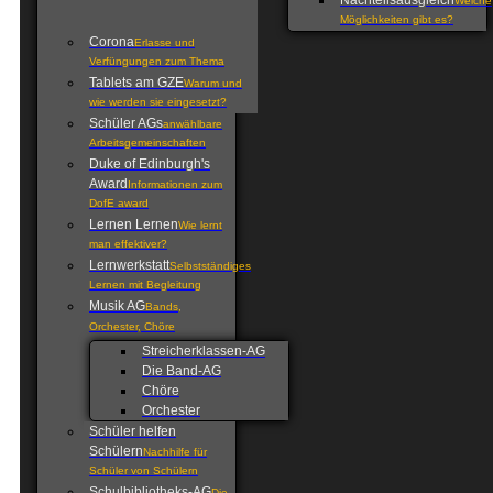
Nachteilsausgleich
Welche
Möglichkeiten gibt es?
Corona
Erlasse und
Verfüngungen zum Thema
Tablets am GZE
Warum und
wie werden sie eingesetzt?
Schüler AGs
anwählbare
Arbeitsgemeinschaften
Duke of Edinburgh's
Award
Informationen zum
DofE award
Lernen Lernen
Wie lernt
man effektiver?
Lernwerkstatt
Selbstständiges
Lernen mit Begleitung
Musik AG
Bands,
Orchester, Chöre
Streicherklassen-AG
Die Band-AG
Chöre
Orchester
Schüler helfen
Schülern
Nachhilfe für
Schüler von Schülern
Schulbibliotheks-AG
Die