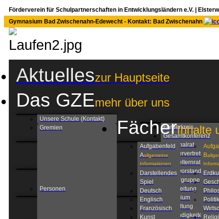
Förderverein für Schulpartnerschaften in Entwicklungsländern e.V. | Elste
Gymnasium Bad Zwischenahn-Edewecht - Kontakt: Bad Zwischenahn
Aktuelles
zur Hauptseite
Das GZE
mehr über uns
Unsere Schule (Kontakt)
Fächer
Inhalte 
Förderkreis
Gremien
Gesamtkonferenz
Personalrat
Aufgabenfeld
Aufga
Schülervertretung
A
B
allgemeine
allg
Schulelternrat
Informationen
Inform
Schulvorstand
Darstellendes
Erdk
Steuergruppe
Spiel
Gesch
Personen
Schulleitung
Deutsch
Philo
Kollegium
Englisch
Politi
Verwaltung
Französisch
Wirtsc
Zuständigkeiten am
Kunst
Relig