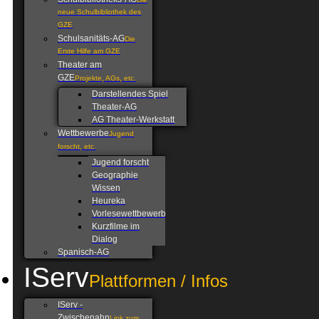
neue Schulbibliothek des
GZE
Schulsanitäts-AG
Die
Erste Hilfe am GZE
Theater am
GZE
Projekte, AGs, etc.
Darstellendes Spiel
Theater-AG
AG Theater-Werkstatt
Wettbewerbe
Jugend
forscht, etc.
Jugend forscht
Geographie
Wissen
Heureka
Vorlesewettbewerb
Kurzfilme im
Dialog
Spanisch-AG
IServ
Plattformen / Infos
IServ -
Zwischenahn
Link zum