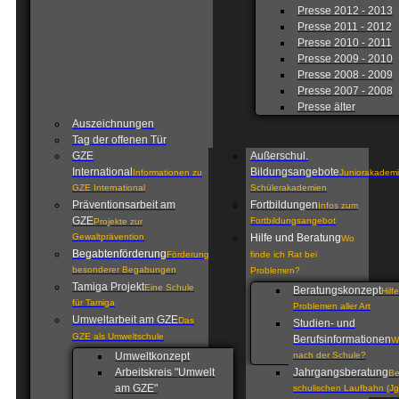
Presse 2012 - 2013
Presse 2011 - 2012
Presse 2010 - 2011
Presse 2009 - 2010
Presse 2008 - 2009
Presse 2007 - 2008
Presse älter
Auszeichnungen
Tag der offenen Tür
GZE
Außerschul.
International
Bildungsangebote
Informationen zu
Juniorakademi
GZE International
Schülerakademien
Präventionsarbeit am
Fortbildungen
Infos zum
GZE
Fortbildungsangebot
Projekte zur
Gewaltprävention
Hilfe und Beratung
Wo
Begabtenförderung
Förderung
finde ich Rat bei
besonderer Begabungen
Problemen?
Tamiga Projekt
Eine Schule
Beratungskonzept
Hilf
für Tamiga
Problemen aller Art
Umweltarbeit am GZE
Das
Studien- und
GZE als Umweltschule
Berufsinformationen
W
Umweltkonzept
nach der Schule?
Arbeitskreis "Umwelt
Jahrgangsberatung
Be
am GZE"
schulischen Laufbahn (Jg