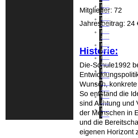
Fahrt
Mitglieder: 72
2017
Fahrt
Jahresbeitrag: 24
2016
Fahrt
2013
Fahrt
Historie:
2011
Fahrt
Die-Schule1992 bef
2009
Fahrt
Entwicklungspoliti
2007
Wunsch, konkrete 
Fahrt
2005
So entstand die I
Fahrt
sind Achtung und 
2002
Fahrt
der Menschen in E
2001
und die Bereitscha
eigenen Horizont 