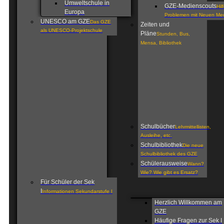
Umweltschule in
GZE-Medienscouts
Hil
Europa
Problemen mit Neuen Me
UNESCO am GZE
Das GZE
Zeiten und
als UNESCO-Projektschule
Pläne
Stunden, Bus,
Mensa, Bibliothek
Schulbücher
Lehrmittellisten,
Ausleihe, etc.
Schulbibliothek
Die neue
Schulbibliothek des GZE
Schülerausweise
Wann?
Wie? Wie gibt es Ersatz?
Für Schüler der Sek
I
Informationen Sekundarstufe I
Herzlich Willkommen am
GZE
Häufige Fragen zur Sek I