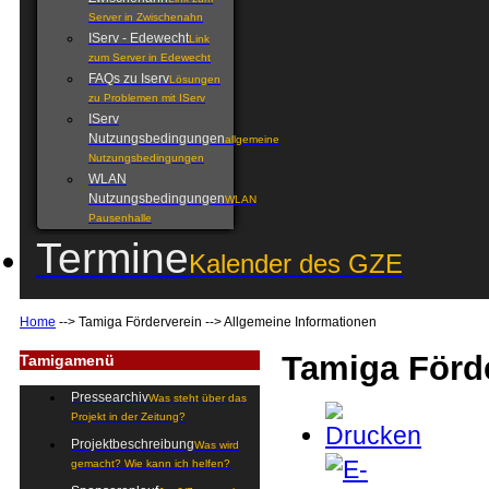
Server in Zwischenahn
IServ - Edewecht
Link
zum Server in Edewecht
FAQs zu Iserv
Lösungen
zu Problemen mit IServ
IServ
Nutzungsbedingungen
allgemeine
Nutzungsbedingungen
WLAN
Nutzungsbedingungen
WLAN
Pausenhalle
Termine
Kalender des GZE
Home
-->
Tamiga Förderverein
-->
Allgemeine Informationen
Tamiga Förd
Tamigamenü
Pressearchiv
Was steht über das
Projekt in der Zeitung?
Projektbeschreibung
Was wird
gemacht? Wie kann ich helfen?