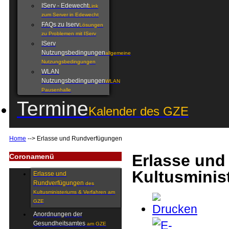
IServ - Edewecht
Link
zum Server in Edewecht
FAQs zu Iserv
Lösungen
zu Problemen mit IServ
IServ
Nutzungsbedingungen
allgemeine
Nutzungsbedingungen
WLAN
Nutzungsbedingungen
WLAN
Pausenhalle
Termine
Kalender des GZE
Home
-->
Erlasse und Rundverfügungen
Erlasse un
Coronamenü
Kultusminis
Erlasse und
Rundverfügungen
des
Kultusministeriums & Verfahren am
GZE
Anordnungen der
Gesundheitsamtes
am GZE