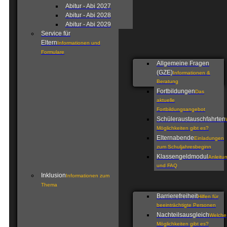
Abitur - Abi 2027
Abitur - Abi 2028
Abitur - Abi 2029
Service für
Eltern
Informationen und
Formulare
Allgemeine Fragen
(GZE)
Informationen &
Beratung
Fortbildungen
Das
aktuelle
Fortbildungsangebot
Schüleraustauschfahrten
Möglichkeiten gibt es?
Elternabende
Einladungen
zum Schuljahresbeginn
Klassengeldmodul
Anleitu
und FAQ
Inklusion
Informationen zum
Thema
Barrierefreiheit
Hilfen für
beeinträchtigte Personen
Nachteilsausgleich
Welche
Möglichkeiten gibt es?