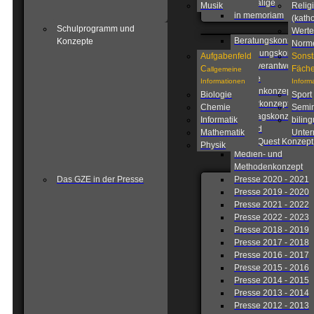
Ehemalige
Musik
Relig
in memoriam
(katho
Schulprogramm und
Werte
Beratungskonzept
Konzepte
Norm
Betreuungskonzept
Aufgabenfeld
Sonst
Eigenverantwortlich
C
Fäche
allgemeine
Schule
Informationen
Inform
Fahrtenkonzept
Biologie
Sport
Förderkonzept
Chemie
Semin
Ganztagskonzept
Informatik
biling
Leitbild
Mathematik
Unterr
Lions Quest Konzept
Physik
Medien- und
Methodenkonzept
Das GZE in der Presse
Presse 2020 - 2021
Presse 2019 - 2020
Presse 2021 - 2022
Presse 2022 - 2023
Presse 2018 - 2019
Presse 2017 - 2018
Presse 2016 - 2017
Presse 2015 - 2016
Presse 2014 - 2015
Presse 2013 - 2014
Presse 2012 - 2013