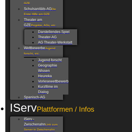
GZE
Schulsanitäts-AG
Die
Erste Hilfe am GZE
Theater am
GZE
Projekte, AGs, etc.
Darstellendes Spiel
Theater-AG
AG Theater-Werkstatt
Wettbewerbe
Jugend
forscht, etc.
Jugend forscht
Geographie
Wissen
Heureka
Vorlesewettbewerb
Kurzfilme im
Dialog
Spanisch-AG
IServ
Plattformen / Infos
IServ -
Zwischenahn
Link zum
Server in Zwischenahn