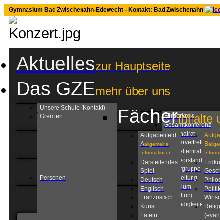
Gymnasium Bad Zwischenahn-Edewecht - Kontakt: Bad Zwischenahn
Aktuelles
zur Hauptseite
Das GZE
mehr über uns
Unsere Schule (Kontakt)
Fächer
Inhalte 
Förderkreis
Gremien
Gesamtkonferenz
Personalrat
Aufgabenfeld
Aufga
Schülervertretung
A
B
allgemeine
allg
Schulelternrat
Informationen
Inform
Schulvorstand
Darstellendes
Erdk
Steuergruppe
Spiel
Gesch
Personen
Schulleitung
Deutsch
Philo
Kollegium
Englisch
Politi
Verwaltung
Französisch
Wirtsc
Zuständigkeiten am
Kunst
Relig
GZE
Latein
(evan