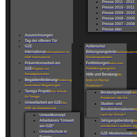
Presse 2011 - 2012
Presse 2010 - 2011
Presse 2009 - 2010
Presse 2008 - 2009
Presse 2007 - 2008
Presse älter
Auszeichnungen
Tag der offenen Tür
GZE
Außerschul.
International
Bildungsangebote
Informationen zu
Juniorakademi
GZE International
Schülerakademien
Präventionsarbeit am
Fortbildungen
Infos zum
GZE
Fortbildungsangebot
Projekte zur
Gewaltprävention
Hilfe und Beratung
Wo
Begabtenförderung
Förderung
finde ich Rat bei
besonderer Begabungen
Problemen?
Tamiga Projekt
Eine Schule
Beratungskonzept
Hilf
für Tamiga
Problemen aller Art
Umweltarbeit am GZE
Das
Studien- und
GZE als Umweltschule
Berufsinformationen
W
Umweltkonzept
nach der Schule?
Arbeitskreis "Umwelt
Jahrgangsberatung
Be
am GZE"
schulischen Laufbahn (Jg
Umweltschule in
GZE-Medienscouts
Hil