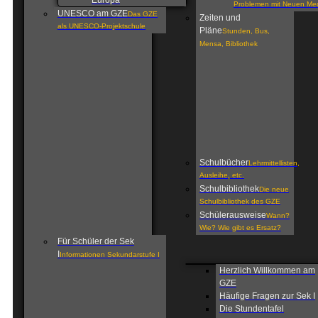
Europa
Problemen mit Neuen Me
UNESCO am GZE
Das GZE
Zeiten und
als UNESCO-Projektschule
Pläne
Stunden, Bus,
Mensa, Bibliothek
Schulbücher
Lehrmittellisten,
Ausleihe, etc.
Schulbibliothek
Die neue
Schulbibliothek des GZE
Schülerausweise
Wann?
Wie? Wie gibt es Ersatz?
Für Schüler der Sek
I
Informationen Sekundarstufe I
Herzlich Willkommen am
GZE
Häufige Fragen zur Sek I
Die Stundentafel