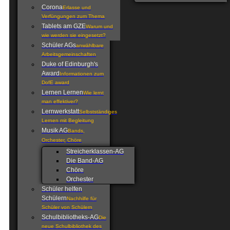
Corona
Erlasse und
Verfüngungen zum Thema
Tablets am GZE
Warum und
wie werden sie eingesetzt?
Schüler AGs
anwählbare
Arbeitsgemeinschaften
Duke of Edinburgh's
Award
Informationen zum
DofE award
Lernen Lernen
Wie lernt
man effektiver?
Lernwerkstatt
Selbstständiges
Lernen mit Begleitung
Musik AG
Bands,
Orchester, Chöre
Streicherklassen-AG
Die Band-AG
Chöre
Orchester
Schüler helfen
Schülern
Nachhilfe für
Schüler von Schülern
Schulbibliotheks-AG
Die
neue Schulbibliothek des