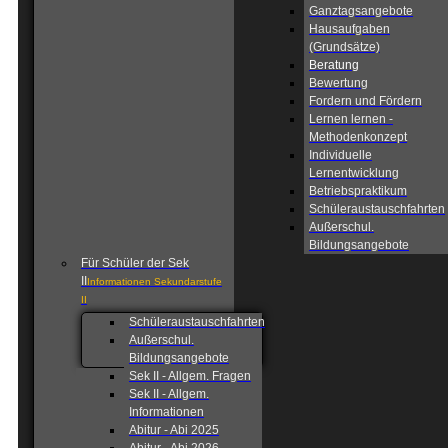
Ganztagsangebote
Hausaufgaben
(Grundsätze)
Beratung
Bewertung
Fordern und Fördern
Lernen lernen -
Methodenkonzept
Individuelle
Lernentwicklung
Betriebspraktikum
Schüleraustauschfahrten
Außerschul.
Bildungsangebote
Für Schüler der Sek
II
Informationen Sekundarstufe
II
Schüleraustauschfahrten
Außerschul.
Bildungsangebote
Sek II - Allgem. Fragen
Sek II - Allgem.
Informationen
Abitur - Abi 2025