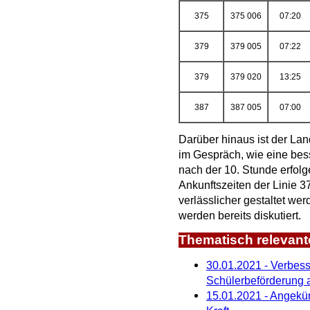
375
375 006
07:20
379
379 005
07:22
379
379 020
13:25
387
387 005
07:00
Darüber hinaus ist der Lan
im Gespräch, wie eine be
nach der 10. Stunde erfolg
Ankunftszeiten der Linie
verlässlicher gestaltet we
werden bereits diskutiert.
Thematisch relevant
30.01.2021 - Verbes
Schülerbeförderung a
15.01.2021 - Angekün