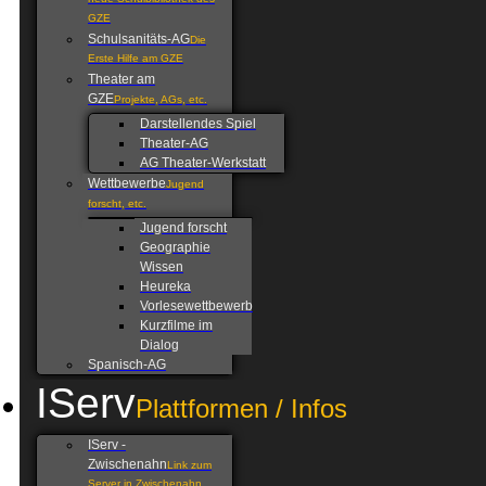
neue Schulbibliothek des
GZE
Schulsanitäts-AG
Die
Erste Hilfe am GZE
Theater am
GZE
Projekte, AGs, etc.
Darstellendes Spiel
Theater-AG
AG Theater-Werkstatt
Wettbewerbe
Jugend
forscht, etc.
Jugend forscht
Geographie
Wissen
Heureka
Vorlesewettbewerb
Kurzfilme im
Dialog
Spanisch-AG
IServ
Plattformen / Infos
IServ -
Zwischenahn
Link zum
Server in Zwischenahn