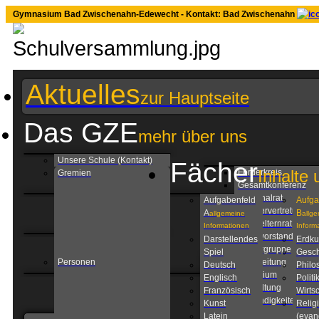
Gymnasium Bad Zwischenahn-Edewecht - Kontakt: Bad Zwischenahn
Aktuelles
zur Hauptseite
Das GZE
mehr über uns
Unsere Schule (Kontakt)
Fächer
Inhalte 
Förderkreis
Gremien
Gesamtkonferenz
Personalrat
Aufgabenfeld
Aufga
Schülervertretung
A
B
allgemeine
allg
Schulelternrat
Informationen
Inform
Schulvorstand
Darstellendes
Erdk
Steuergruppe
Spiel
Gesch
Personen
Schulleitung
Deutsch
Philo
Kollegium
Englisch
Politi
Verwaltung
Französisch
Wirtsc
Zuständigkeiten am
Kunst
Relig
GZE
Latein
(evan