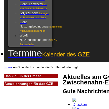
IServ - Edewecht
Link
zum Server in Edewecht
FAQs zu Iserv
Lösungen
zu Problemen mit IServ
IServ
Nutzungsbedingungen
allgemeine
Nutzungsbedingungen
WLAN
Nutzungsbedingungen
WLAN
Pausenhalle
Termine
Kalender des GZE
Home
-->
Gute Nachrichten für die Schülerbeförderung!
Aktuelles am 
Das GZE in der Presse
Zwischenahn-E
Auszeichnungen für das GZE
Gute Nachrichten