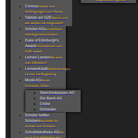
Möglichkeiten gibt es?
Corona
Erlasse und
Verfüngungen zum Thema
Tablets am GZE
Warum und
wie werden sie eingesetzt?
Schüler AGs
anwählbare
Arbeitsgemeinschaften
Duke of Edinburgh's
Award
Informationen zum
DofE award
Lernen Lernen
Wie lernt
man effektiver?
Lernwerkstatt
Selbstständiges
Lernen mit Begleitung
Musik AG
Bands,
Orchester, Chöre
Streicherklassen-AG
Die Band-AG
Chöre
Orchester
Schüler helfen
Schülern
Nachhilfe für
Schüler von Schülern
Schulbibliotheks-AG
Die