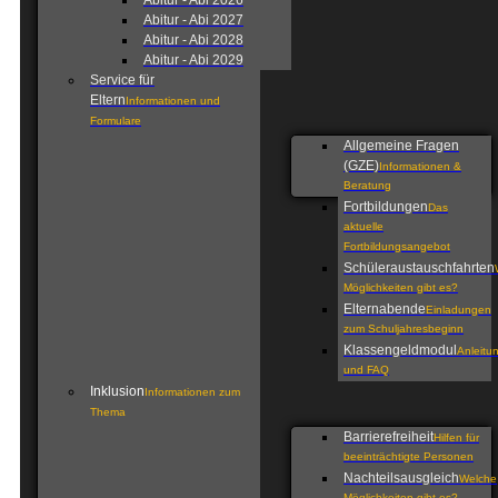
Abitur - Abi 2026
Abitur - Abi 2027
Abitur - Abi 2028
Abitur - Abi 2029
Service für
Eltern
Informationen und
Formulare
Allgemeine Fragen
(GZE)
Informationen &
Beratung
Fortbildungen
Das
aktuelle
Fortbildungsangebot
Schüleraustauschfahrten
Möglichkeiten gibt es?
Elternabende
Einladungen
zum Schuljahresbeginn
Klassengeldmodul
Anleitu
und FAQ
Inklusion
Informationen zum
Thema
Barrierefreiheit
Hilfen für
beeinträchtigte Personen
Nachteilsausgleich
Welche