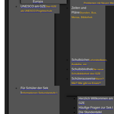
Europa
Problemen mit Neuen Me
UNESCO am GZE
Das GZE
Zeiten und
als UNESCO-Projektschule
Pläne
Stunden, Bus,
Mensa, Bibliothek
Schulbücher
Lehrmittellisten,
Ausleihe, etc.
Schulbibliothek
Die neue
Schulbibliothek des GZE
Schülerausweise
Wann?
Wie? Wie gibt es Ersatz?
Für Schüler der Sek
I
Informationen Sekundarstufe I
Herzlich Willkommen am
GZE
Häufige Fragen zur Sek I
Die Stundentafel