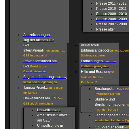
Presse 2011 - 2012
Presse 2010 - 2011
Presse 2009 - 2010
Presse 2008 - 2009
Presse 2007 - 2008
Presse älter
Auszeichnungen
Tag der offenen Tür
GZE
Außerschul.
International
Bildungsangebote
Informationen zu
Juniorakademi
GZE International
Schülerakademien
Präventionsarbeit am
Fortbildungen
Infos zum
GZE
Fortbildungsangebot
Projekte zur
Gewaltprävention
Hilfe und Beratung
Wo
Begabtenförderung
Förderung
finde ich Rat bei
besonderer Begabungen
Problemen?
Tamiga Projekt
Eine Schule
Beratungskonzept
Hilf
für Tamiga
Problemen aller Art
Umweltarbeit am GZE
Das
Studien- und
GZE als Umweltschule
Berufsinformationen
W
Umweltkonzept
nach der Schule?
Arbeitskreis "Umwelt
Jahrgangsberatung
Be
am GZE"
schulischen Laufbahn (Jg
Umweltschule in
GZE-Medienscouts
Hil