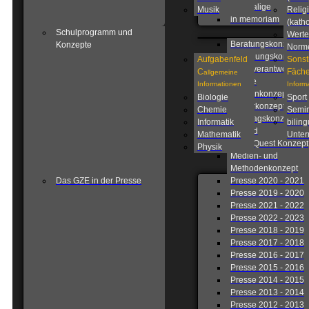
Ehemalige
Musik
Relig
in memoriam
(katho
Schulprogramm und
Werte
Beratungskonzept
Konzepte
Norm
Betreuungskonzept
Aufgabenfeld
Sonst
Eigenverantwortlich
C
Fäche
allgemeine
Schule
Informationen
Inform
Fahrtenkonzept
Biologie
Sport
Förderkonzept
Chemie
Semin
Ganztagskonzept
Informatik
biling
Leitbild
Mathematik
Unterr
Lions Quest Konzept
Physik
Medien- und
Methodenkonzept
Das GZE in der Presse
Presse 2020 - 2021
Presse 2019 - 2020
Presse 2021 - 2022
Presse 2022 - 2023
Presse 2018 - 2019
Presse 2017 - 2018
Presse 2016 - 2017
Presse 2015 - 2016
Presse 2014 - 2015
Presse 2013 - 2014
Presse 2012 - 2013