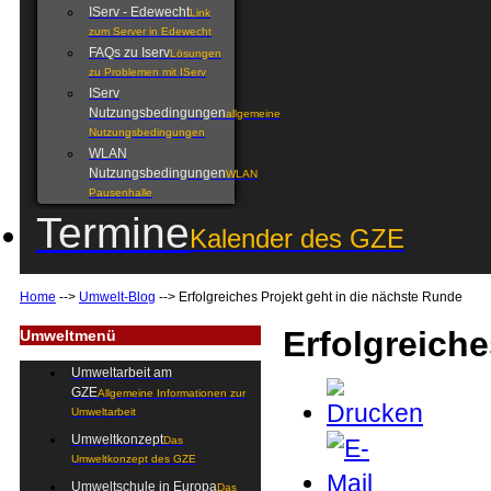
IServ - Edewecht
Link
zum Server in Edewecht
FAQs zu Iserv
Lösungen
zu Problemen mit IServ
IServ
Nutzungsbedingungen
allgemeine
Nutzungsbedingungen
WLAN
Nutzungsbedingungen
WLAN
Pausenhalle
Termine
Kalender des GZE
Home
-->
Umwelt-Blog
-->
Erfolgreiches Projekt geht in die nächste Runde
Erfolgreiche
Umweltmenü
Umweltarbeit am
GZE
Allgemeine Informationen zur
Umweltarbeit
Umweltkonzept
Das
Umweltkonzept des GZE
Umweltschule in Europa
Das