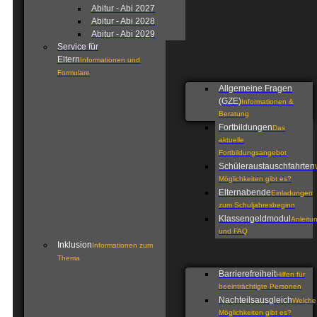
Abitur - Abi 2027
Abitur - Abi 2028
Abitur - Abi 2029
Service für
Eltern
Informationen und
Formulare
Allgemeine Fragen
(GZE)
Informationen &
Beratung
Fortbildungen
Das
aktuelle
Fortbildungsangebot
Schüleraustauschfahrten
Möglichkeiten gibt es?
Elternabende
Einladungen
zum Schuljahresbeginn
Klassengeldmodul
Anleitu
und FAQ
Inklusion
Informationen zum
Thema
Barrierefreiheit
Hilfen für
beeinträchtigte Personen
Nachteilsausgleich
Welche
Möglichkeiten gibt es?