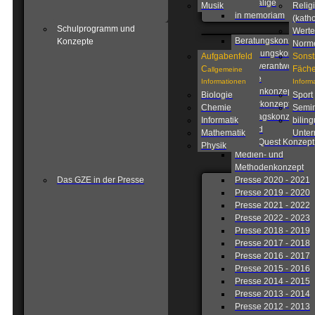
Ehemalige
Musik
Relig
in memoriam
(katho
Schulprogramm und
Werte
Beratungskonzept
Konzepte
Norm
Betreuungskonzept
Aufgabenfeld
Sonst
Eigenverantwortlich
C
Fäche
allgemeine
Schule
Informationen
Inform
Fahrtenkonzept
Biologie
Sport
Förderkonzept
Chemie
Semin
Ganztagskonzept
Informatik
biling
Leitbild
Mathematik
Unterr
Lions Quest Konzept
Physik
Medien- und
Methodenkonzept
Das GZE in der Presse
Presse 2020 - 2021
Presse 2019 - 2020
Presse 2021 - 2022
Presse 2022 - 2023
Presse 2018 - 2019
Presse 2017 - 2018
Presse 2016 - 2017
Presse 2015 - 2016
Presse 2014 - 2015
Presse 2013 - 2014
Presse 2012 - 2013