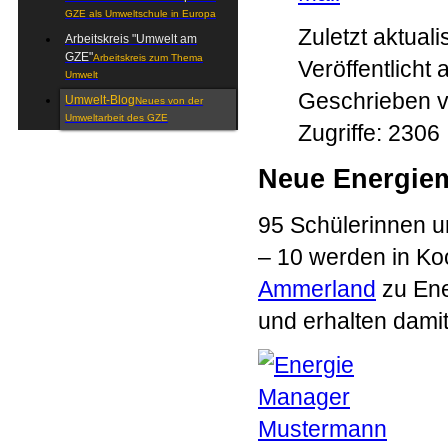
GZE als Umweltschule in Europa
Zuletzt aktual
Arbeitskreis "Umwelt am
GZE"
Arbeitskreis zum Thema
Veröffentlich
Umwelt
Geschrieben v
Umwelt-Blog
Neues von der
Umweltarbeit des GZE
Zugriffe: 2306
Neue Energie
95 Schülerinnen u
– 10 werden in Ko
Ammerland
zu Ene
und erhalten dami