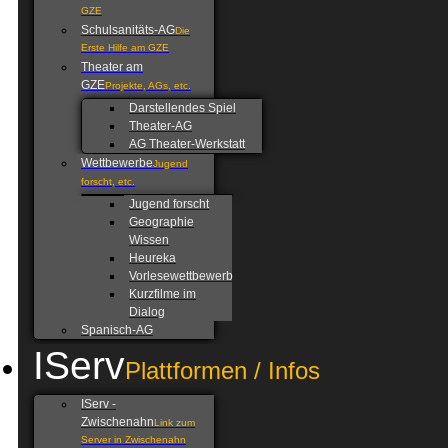
GZE
Schulsanitäts-AG
Die
Erste Hilfe am GZE
Theater am
GZE
Projekte, AGs, etc.
Darstellendes Spiel
Theater-AG
AG Theater-Werkstatt
Wettbewerbe
Jugend
forscht, etc.
Jugend forscht
Geographie
Wissen
Heureka
Vorlesewettbewerb
Kurzfilme im
Dialog
Spanisch-AG
IServ
Plattformen / Infos
IServ -
Zwischenahn
Link zum
Server in Zwischenahn