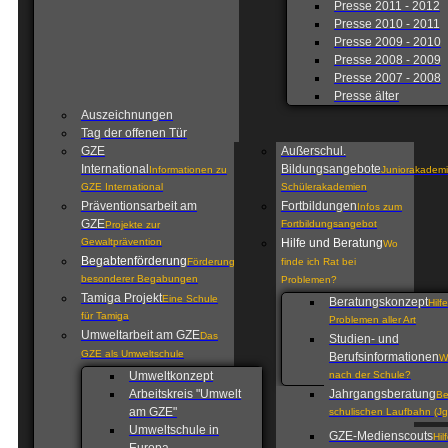
Presse 2011 - 2012
Presse 2010 - 2011
Presse 2009 - 2010
Presse 2008 - 2009
Presse 2007 - 2008
Presse älter
Auszeichnungen
Tag der offenen Tür
GZE
Außerschul.
International
Bildungsangebote
Informationen zu
Juniorakademi
GZE International
Schülerakademien
Präventionsarbeit am
Fortbildungen
Infos zum
GZE
Fortbildungsangebot
Projekte zur
Gewaltprävention
Hilfe und Beratung
Wo
Begabtenförderung
Förderung
finde ich Rat bei
besonderer Begabungen
Problemen?
Tamiga Projekt
Eine Schule
Beratungskonzept
Hilf
für Tamiga
Problemen aller Art
Umweltarbeit am GZE
Das
Studien- und
GZE als Umweltschule
Berufsinformationen
W
Umweltkonzept
nach der Schule?
Arbeitskreis "Umwelt
Jahrgangsberatung
Be
am GZE"
schulischen Laufbahn (Jg
Umweltschule in
GZE-Medienscouts
Hil