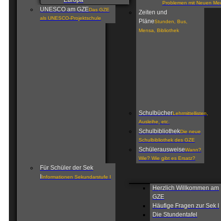
Europa
Problemen mit Neuen Me
UNESCO am GZE
Das GZE
Zeiten und
als UNESCO-Projektschule
Pläne
Stunden, Bus,
Mensa, Bibliothek
Schulbücher
Lehrmittellisten,
Ausleihe, etc.
Schulbibliothek
Die neue
Schulbibliothek des GZE
Schülerausweise
Wann?
Wie? Wie gibt es Ersatz?
Für Schüler der Sek
I
Informationen Sekundarstufe I
Herzlich Willkommen am
GZE
Häufige Fragen zur Sek I
Die Stundentafel