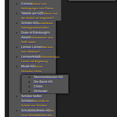
Corona
Erlasse und
Verfüngungen zum Thema
Tablets am GZE
Warum und
wie werden sie eingesetzt?
Schüler AGs
anwählbare
Arbeitsgemeinschaften
Duke of Edinburgh's
Award
Informationen zum
DofE award
Lernen Lernen
Wie lernt
man effektiver?
Lernwerkstatt
Selbstständiges
Lernen mit Begleitung
Musik AG
Bands,
Orchester, Chöre
Streicherklassen-AG
Die Band-AG
Chöre
Orchester
Schüler helfen
Schülern
Nachhilfe für
Schüler von Schülern
Schulbibliotheks-AG
Die
neue Schulbibliothek des