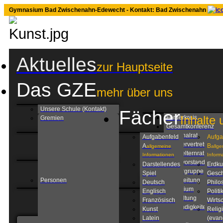
Gymnasium Bad Zwischenahn-Edewecht - Kontakt: Bad Zwischenahn
Aktuelles
zur Hauptseite
Das GZE
mehr über uns
Unsere Schule (Kontakt)
Fächer
Inhalte 
Förderkreis
Gremien
Gesamtkonferenz
Personalrat
Aufgabenfeld
Aufga
Schülervertretung
A
B
allgemeine
allg
Schulelternrat
Informationen
Inform
Schulvorstand
Darstellendes
Erdk
Steuergruppe
Spiel
Gesch
Personen
Schulleitung
Deutsch
Philo
Kollegium
Englisch
Politi
Verwaltung
Französisch
Wirtsc
Zuständigkeiten am
Kunst
Relig
GZE
Latein
(evan