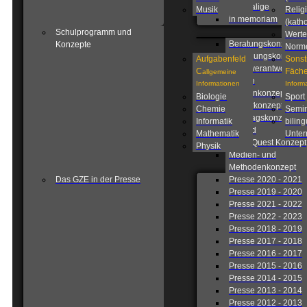
Ehemalige
Musik
Relig
in memoriam
(katho
Schulprogramm und
Werte
Beratungskonzept
Konzepte
Norm
Betreuungskonzept
Aufgabenfeld
Sonst
Eigenverantwortlich
C
Fäche
allgemeine
Schule
Informationen
Inform
Fahrtenkonzept
Biologie
Sport
Förderkonzept
Chemie
Semin
Ganztagskonzept
Informatik
biling
Leitbild
Mathematik
Unterr
Lions Quest Konzept
Physik
Medien- und
Methodenkonzept
Das GZE in der Presse
Presse 2020 - 2021
Presse 2019 - 2020
Presse 2021 - 2022
Presse 2022 - 2023
Presse 2018 - 2019
Presse 2017 - 2018
Presse 2016 - 2017
Presse 2015 - 2016
Presse 2014 - 2015
Presse 2013 - 2014
Presse 2012 - 2013