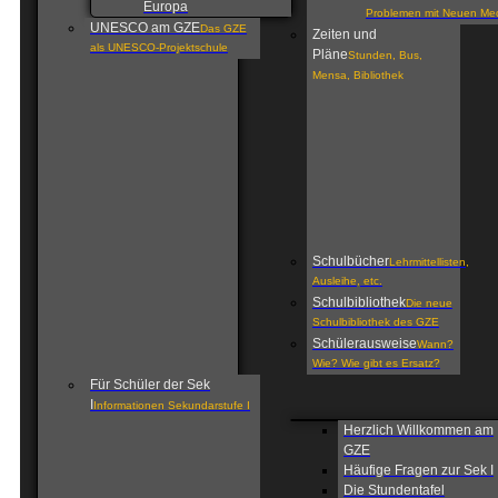
Europa
Problemen mit Neuen Me
UNESCO am GZE
Das GZE
Zeiten und
als UNESCO-Projektschule
Pläne
Stunden, Bus,
Mensa, Bibliothek
Schulbücher
Lehrmittellisten,
Ausleihe, etc.
Schulbibliothek
Die neue
Schulbibliothek des GZE
Schülerausweise
Wann?
Wie? Wie gibt es Ersatz?
Für Schüler der Sek
I
Informationen Sekundarstufe I
Herzlich Willkommen am
GZE
Häufige Fragen zur Sek I
Die Stundentafel