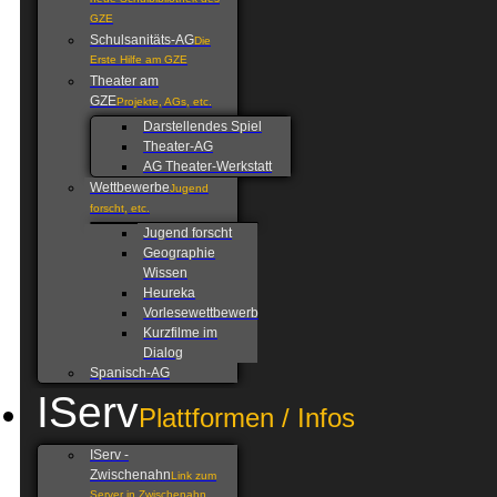
neue Schulbibliothek des
GZE
Schulsanitäts-AG
Die
Erste Hilfe am GZE
Theater am
GZE
Projekte, AGs, etc.
Darstellendes Spiel
Theater-AG
AG Theater-Werkstatt
Wettbewerbe
Jugend
forscht, etc.
Jugend forscht
Geographie
Wissen
Heureka
Vorlesewettbewerb
Kurzfilme im
Dialog
Spanisch-AG
IServ
Plattformen / Infos
IServ -
Zwischenahn
Link zum
Server in Zwischenahn