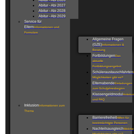
Abitur - Abi 2026
Abitur - Abi 2027
Abitur - Abi 2028
Abitur - Abi 2029
Service für
Eltern
Informationen und
Formulare
Allgemeine Fragen
(GZE)
Informationen &
Beratung
Fortbildungen
Das
aktuelle
Fortbildungsangebot
Schüleraustauschfahrten
Möglichkeiten gibt es?
Elternabende
Einladungen
zum Schuljahresbeginn
Klassengeldmodul
Anleitu
und FAQ
Inklusion
Informationen zum
Thema
Barrierefreiheit
Hilfen für
beeinträchtigte Personen
Nachteilsausgleich
Welche