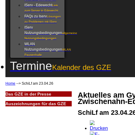
IServ - Edewecht
Link
zum Server in Edewecht
FAQs zu Iserv
Lösungen
zu Problemen mit IServ
IServ
Nutzungsbedingungen
allgemeine
Nutzungsbedingungen
WLAN
Nutzungsbedingungen
WLAN
Pausenhalle
Termine
Kalender des GZE
Home
-->
SchiLf am 23.04.26
Aktuelles am 
Das GZE in der Presse
Zwischenahn-E
Auszeichnungen für das GZE
SchiLf am 23.04.2