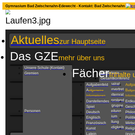
Gymnasium Bad Zwischenahn-Edewecht - Kontakt: Bad Zwischenahn
Aktuelles
zur Hauptseite
Das GZE
mehr über uns
Unsere Schule (Kontakt)
Fächer
Inhalte 
Förderkreis
Gremien
Gesamtkonferenz
Personalrat
Aufgabenfeld
Aufga
Schülervertretung
A
B
allgemeine
allg
Schulelternrat
Informationen
Inform
Schulvorstand
Darstellendes
Erdk
Steuergruppe
Spiel
Gesch
Personen
Schulleitung
Deutsch
Philo
Kollegium
Englisch
Politi
Verwaltung
Französisch
Wirtsc
Zuständigkeiten am
Kunst
Relig
GZE
Latein
(evan