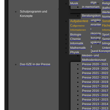
Ehemalige
Musik
Relig
in memoriam
(katho
Schulprogramm und
Werte
Beratungskonzept
Konzepte
Norm
Betreuungskonzept
Aufgabenfeld
Sonst
Eigenverantwortlich
C
Fäche
allgemeine
Schule
Informationen
Inform
Fahrtenkonzept
Biologie
Sport
Förderkonzept
Chemie
Semin
Ganztagskonzept
Informatik
biling
Leitbild
Mathematik
Unterr
Lions Quest Konzept
Physik
Medien- und
Methodenkonzept
Das GZE in der Presse
Presse 2020 - 2021
Presse 2019 - 2020
Presse 2021 - 2022
Presse 2022 - 2023
Presse 2018 - 2019
Presse 2017 - 2018
Presse 2016 - 2017
Presse 2015 - 2016
Presse 2014 - 2015
Presse 2013 - 2014
Presse 2012 - 2013