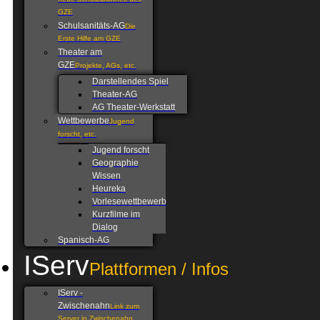
neue Schulbibliothek des
GZE
Schulsanitäts-AG
Die
Erste Hilfe am GZE
Theater am
GZE
Projekte, AGs, etc.
Darstellendes Spiel
Theater-AG
AG Theater-Werkstatt
Wettbewerbe
Jugend
forscht, etc.
Jugend forscht
Geographie
Wissen
Heureka
Vorlesewettbewerb
Kurzfilme im
Dialog
Spanisch-AG
IServ
Plattformen / Infos
IServ -
Zwischenahn
Link zum
Server in Zwischenahn