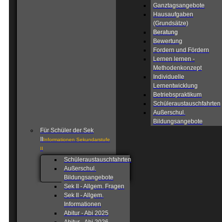
Ganztagsangebote
Hausaufgaben
(Grundsätze)
Beratung
Bewertung
Fordern und Fördern
Lernen lernen -
Methodenkonzept
Individuelle
Lernentwicklung
Betriebspraktikum
Schüleraustauschfahrten
Außerschul.
Bildungsangebote
Für Schüler der Sek
II
Informationen Sekundarstufe
II
Schüleraustauschfahrten
Außerschul.
Bildungsangebote
Sek II - Allgem. Fragen
Sek II - Allgem.
Informationen
Abitur - Abi 2025