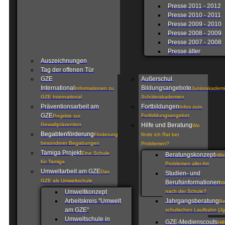
Presse 2011 - 2012
Presse 2010 - 2011
Presse 2009 - 2010
Presse 2008 - 2009
Presse 2007 - 2008
Presse älter
Auszeichnungen
Tag der offenen Tür
GZE
Außerschul.
International
Bildungsangebote
Informationen zu
Juniorakademi
GZE International
Schülerakademien
Präventionsarbeit am
Fortbildungen
Infos zum
GZE
Fortbildungsangebot
Projekte zur
Gewaltprävention
Hilfe und Beratung
Wo
Begabtenförderung
Förderung
finde ich Rat bei
besonderer Begabungen
Problemen?
Tamiga Projekt
Eine Schule
Beratungskonzept
Hilf
für Tamiga
Problemen aller Art
Umweltarbeit am GZE
Das
Studien- und
GZE als Umweltschule
Berufsinformationen
W
Umweltkonzept
nach der Schule?
Arbeitskreis "Umwelt
Jahrgangsberatung
Be
am GZE"
schulischen Laufbahn (Jg
Umweltschule in
GZE-Medienscouts
Hil