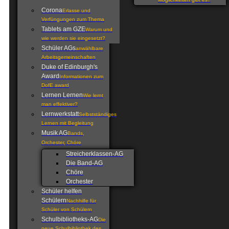
Möglichkeiten gibt es?
Corona
Erlasse und
Verfüngungen zum Thema
Tablets am GZE
Warum und
wie werden sie eingesetzt?
Schüler AGs
anwählbare
Arbeitsgemeinschaften
Duke of Edinburgh's
Award
Informationen zum
DofE award
Lernen Lernen
Wie lernt
man effektiver?
Lernwerkstatt
Selbstständiges
Lernen mit Begleitung
Musik AG
Bands,
Orchester, Chöre
Streicherklassen-AG
Die Band-AG
Chöre
Orchester
Schüler helfen
Schülern
Nachhilfe für
Schüler von Schülern
Schulbibliotheks-AG
Die