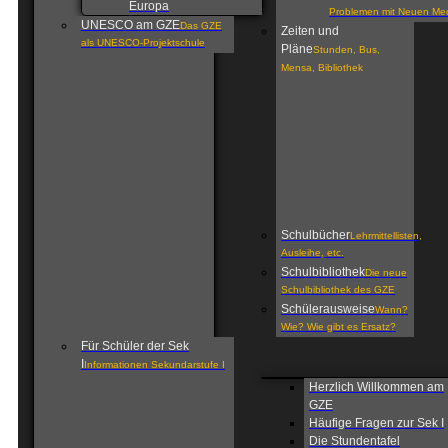
Europa
Problemen mit Neuen Me
UNESCO am GZE
Das GZE
Zeiten und
als UNESCO-Projektschule
Pläne
Stunden, Bus,
Mensa, Bibliothek
Schulbücher
Lehrmittellisten,
Ausleihe, etc.
Schulbibliothek
Die neue
Schulbibliothek des GZE
Schülerausweise
Wann?
Wie? Wie gibt es Ersatz?
Für Schüler der Sek
I
Informationen Sekundarstufe I
Herzlich Willkommen am
GZE
Häufige Fragen zur Sek I
Die Stundentafel