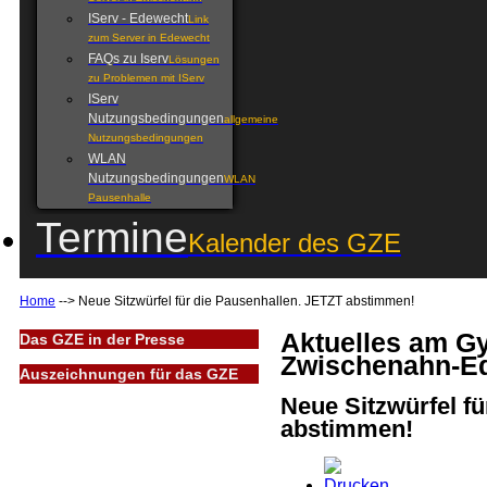
IServ - Edewecht
Link
zum Server in Edewecht
FAQs zu Iserv
Lösungen
zu Problemen mit IServ
IServ
Nutzungsbedingungen
allgemeine
Nutzungsbedingungen
WLAN
Nutzungsbedingungen
WLAN
Pausenhalle
Termine
Kalender des GZE
Home
-->
Neue Sitzwürfel für die Pausenhallen. JETZT abstimmen!
Aktuelles am 
Das GZE in der Presse
Zwischenahn-E
Auszeichnungen für das GZE
Neue Sitzwürfel f
abstimmen!