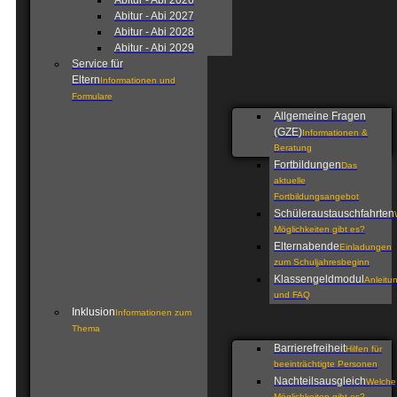
Abitur - Abi 2026
Abitur - Abi 2027
Abitur - Abi 2028
Abitur - Abi 2029
Service für
Eltern
Informationen und
Formulare
Allgemeine Fragen
(GZE)
Informationen &
Beratung
Fortbildungen
Das
aktuelle
Fortbildungsangebot
Schüleraustauschfahrten
Möglichkeiten gibt es?
Elternabende
Einladungen
zum Schuljahresbeginn
Klassengeldmodul
Anleitu
und FAQ
Inklusion
Informationen zum
Thema
Barrierefreiheit
Hilfen für
beeinträchtigte Personen
Nachteilsausgleich
Welche