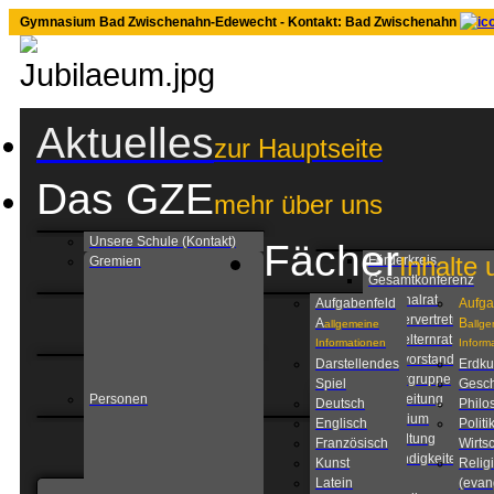
Gymnasium Bad Zwischenahn-Edewecht - Kontakt: Bad Zwischenahn
Aktuelles
zur Hauptseite
Das GZE
mehr über uns
Unsere Schule (Kontakt)
Fächer
Inhalte 
Förderkreis
Gremien
Gesamtkonferenz
Personalrat
Aufgabenfeld
Aufga
Schülervertretung
A
B
allgemeine
allg
Schulelternrat
Informationen
Inform
Schulvorstand
Darstellendes
Erdk
Steuergruppe
Spiel
Gesch
Personen
Schulleitung
Deutsch
Philo
Kollegium
Englisch
Politi
Verwaltung
Französisch
Wirtsc
Zuständigkeiten am
Kunst
Relig
GZE
Latein
(evan