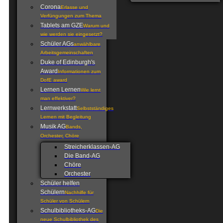
Corona
Erlasse und
Verfüngungen zum Thema
Tablets am GZE
Warum und
wie werden sie eingesetzt?
Schüler AGs
anwählbare
Arbeitsgemeinschaften
Duke of Edinburgh's
Award
Informationen zum
DofE award
Lernen Lernen
Wie lernt
man effektiver?
Lernwerkstatt
Selbstständiges
Lernen mit Begleitung
Musik AG
Bands,
Orchester, Chöre
Streicherklassen-AG
Die Band-AG
Chöre
Orchester
Schüler helfen
Schülern
Nachhilfe für
Schüler von Schülern
Schulbibliotheks-AG
Die
neue Schulbibliothek des