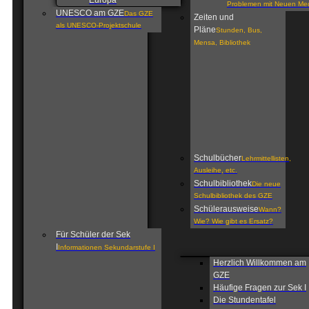
Europa
Problemen mit Neuen Me
UNESCO am GZE
Das GZE
Zeiten und
als UNESCO-Projektschule
Pläne
Stunden, Bus,
Mensa, Bibliothek
Schulbücher
Lehrmittellisten,
Ausleihe, etc.
Schulbibliothek
Die neue
Schulbibliothek des GZE
Schülerausweise
Wann?
Wie? Wie gibt es Ersatz?
Für Schüler der Sek
I
Informationen Sekundarstufe I
Herzlich Willkommen am
GZE
Häufige Fragen zur Sek I
Die Stundentafel