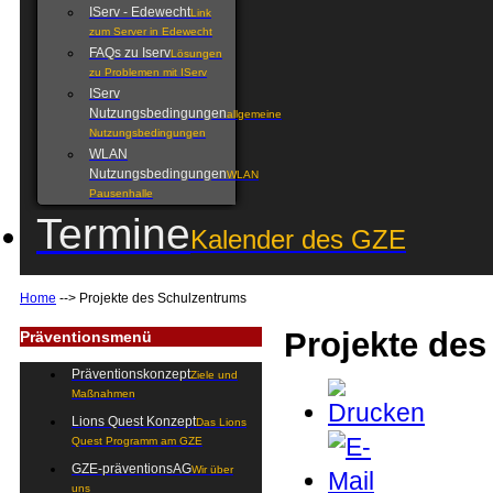
IServ - Edewecht
Link
zum Server in Edewecht
FAQs zu Iserv
Lösungen
zu Problemen mit IServ
IServ
Nutzungsbedingungen
allgemeine
Nutzungsbedingungen
WLAN
Nutzungsbedingungen
WLAN
Pausenhalle
Termine
Kalender des GZE
Home
-->
Projekte des Schulzentrums
Projekte de
Präventionsmenü
Präventionskonzept
Ziele und
Maßnahmen
Lions Quest Konzept
Das Lions
Quest Programm am GZE
GZE-präventionsAG
Wir über
uns