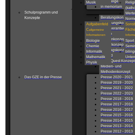
Ehemalige
Musik
Relig
in memoriam
(katho
Schulprogramm und
Werte
Beratungskonzept
Konzepte
Norm
Betreuungskonzept
Aufgabenfeld
Sonst
Eigenverantwortlich
C
Fäche
allgemeine
Schule
Informationen
Inform
Fahrtenkonzept
Biologie
Sport
Förderkonzept
Chemie
Semin
Ganztagskonzept
Informatik
biling
Leitbild
Mathematik
Unterr
Lions Quest Konzept
Physik
Medien- und
Methodenkonzept
Das GZE in der Presse
Presse 2020 - 2021
Presse 2019 - 2020
Presse 2021 - 2022
Presse 2022 - 2023
Presse 2018 - 2019
Presse 2017 - 2018
Presse 2016 - 2017
Presse 2015 - 2016
Presse 2014 - 2015
Presse 2013 - 2014
Presse 2012 - 2013