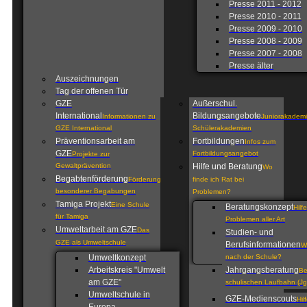
Presse 2011 - 2012
Presse 2010 - 2011
Presse 2009 - 2010
Presse 2008 - 2009
Presse 2007 - 2008
Presse älter
Auszeichnungen
Tag der offenen Tür
GZE
Außerschul.
International
Bildungsangebote
Informationen zu
Juniorakademi
GZE International
Schülerakademien
Präventionsarbeit am
Fortbildungen
Infos zum
GZE
Fortbildungsangebot
Projekte zur
Gewaltprävention
Hilfe und Beratung
Wo
Begabtenförderung
Förderung
finde ich Rat bei
besonderer Begabungen
Problemen?
Tamiga Projekt
Eine Schule
Beratungskonzept
Hilf
für Tamiga
Problemen aller Art
Umweltarbeit am GZE
Das
Studien- und
GZE als Umweltschule
Berufsinformationen
W
Umweltkonzept
nach der Schule?
Arbeitskreis "Umwelt
Jahrgangsberatung
Be
am GZE"
schulischen Laufbahn (Jg
Umweltschule in
GZE-Medienscouts
Hil