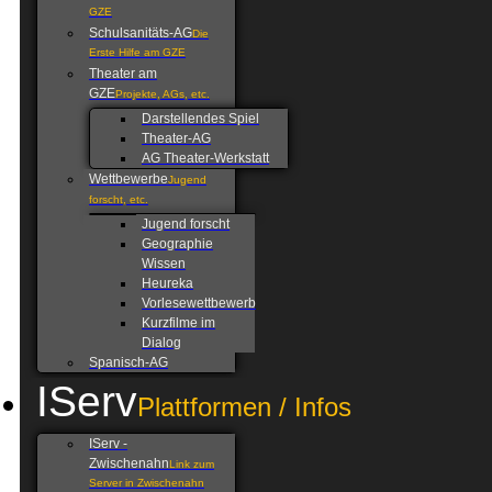
GZE
Schulsanitäts-AG
Die
Erste Hilfe am GZE
Theater am
GZE
Projekte, AGs, etc.
Darstellendes Spiel
Theater-AG
AG Theater-Werkstatt
Wettbewerbe
Jugend
forscht, etc.
Jugend forscht
Geographie
Wissen
Heureka
Vorlesewettbewerb
Kurzfilme im
Dialog
Spanisch-AG
IServ
Plattformen / Infos
IServ -
Zwischenahn
Link zum
Server in Zwischenahn