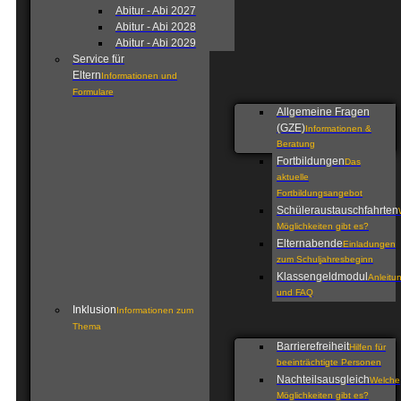
Abitur - Abi 2027
Abitur - Abi 2028
Abitur - Abi 2029
Service für
Eltern
Informationen und
Formulare
Allgemeine Fragen
(GZE)
Informationen &
Beratung
Fortbildungen
Das
aktuelle
Fortbildungsangebot
Schüleraustauschfahrten
Möglichkeiten gibt es?
Elternabende
Einladungen
zum Schuljahresbeginn
Klassengeldmodul
Anleitu
und FAQ
Inklusion
Informationen zum
Thema
Barrierefreiheit
Hilfen für
beeinträchtigte Personen
Nachteilsausgleich
Welche
Möglichkeiten gibt es?