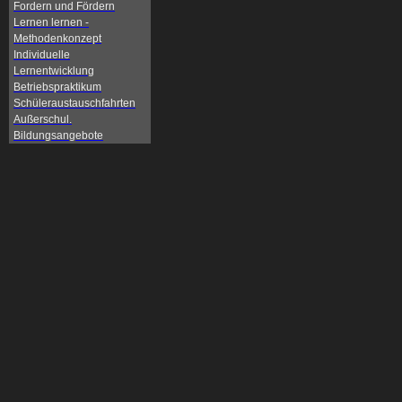
Fordern und Fördern
Lernen lernen -
Methodenkonzept
Individuelle
Lernentwicklung
Betriebspraktikum
Schüleraustauschfahrten
Außerschul.
Bildungsangebote