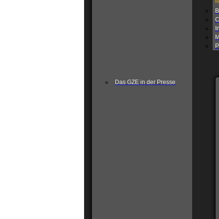
I
B
C
I
M
P
Das GZE in der Presse