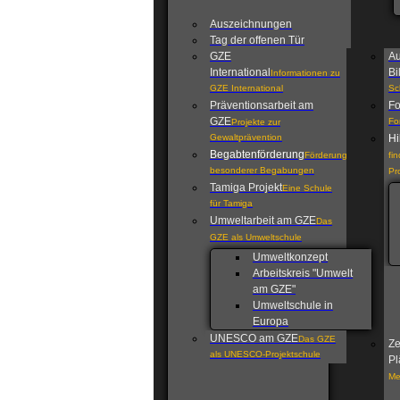
Auszeichnungen
Tag der offenen Tür
GZE
Au
International
Bi
Informationen zu
GZE International
Sc
Präventionsarbeit am
Fo
GZE
Fo
Projekte zur
Gewaltprävention
Hi
Begabtenförderung
Förderung
fi
besonderer Begabungen
Pr
Tamiga Projekt
Eine Schule
für Tamiga
Umweltarbeit am GZE
Das
GZE als Umweltschule
Umweltkonzept
Arbeitskreis "Umwelt
am GZE"
Umweltschule in
Europa
UNESCO am GZE
Das GZE
Ze
als UNESCO-Projektschule
Pl
Me