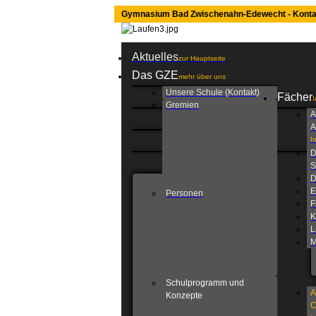
Gymnasium Bad Zwischenahn-Edewecht - Konta
Aktuelles
zur Hauptseite
Das GZE
mehr über uns
Unsere Schule (Kontakt)
Fächer
I
Gremien
A
A
I
D
S
D
E
Personen
F
K
L
M
Schulprogramm und
A
Konzepte