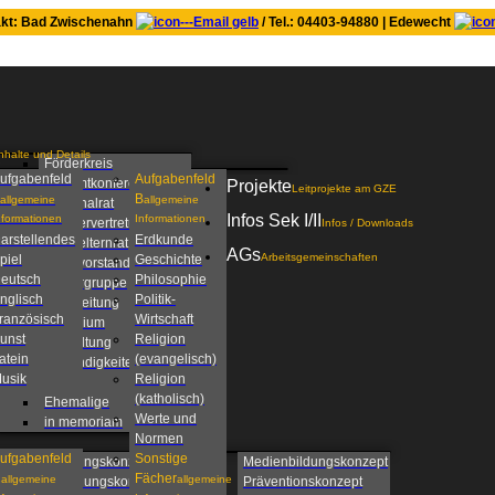
kt: Bad Zwischenahn
/ Tel.: 04403-94880 | Edewecht
nhalte und Details
Förderkreis
ufgabenfeld
Aufgabenfeld
Gesamtkonferenz
Projekte
Leitprojekte am GZE
B
allgemeine
allgemeine
Personalrat
Infos Sek I/II
nformationen
Informationen
Schülervertretung
Infos / Downloads
arstellendes
Erdkunde
Schulelternrat
AGs
Arbeitsgemeinschaften
piel
Geschichte
Schulvorstand
eutsch
Philosophie
Steuergruppe
nglisch
Politik-
Schulleitung
ranzösisch
Wirtschaft
Kollegium
unst
Religion
Verwaltung
atein
(evangelisch)
Zuständigkeiten am
usik
Religion
GZE
(katholisch)
Ehemalige
Werte und
in memoriam
Normen
ufgabenfeld
Sonstige
Beratungskonzept
Medienbildungskonzept
C
Fächer
allgemeine
allgemeine
Betreuungskonzept
Präventionskonzept