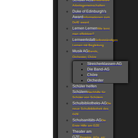
Schüler AGs
anwählbare
Arbeitsgemeinschaften
Duke of Edinburgh's
Award
Informationen zum
DofE award
Lernen Lernen
Wie lernt
man effektiver?
Lernwerkstatt
Selbstständiges
Lernen mit Begleitung
Musik AG
Bands,
Orchester, Chöre
Streicherklassen-AG
Die Band-AG
Chöre
Orchester
Schüler helfen
Schülern
Nachhilfe für
Schüler von Schülern
Schulbibliotheks-AG
Die
neue Schulbibliothek des
GZE
Schulsanitäts-AG
Die
Erste Hilfe am GZE
Theater am
GZE
Projekte, AGs, etc.