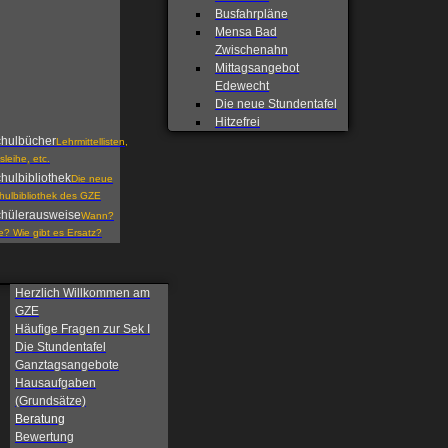
Busfahrpläne
Mensa Bad
Zwischenahn
Mittagsangebot
Edewecht
Die neue Stundentafel
Hitzefrei
hulbücher
Lehrmittellisten,
sleihe, etc.
hulbibliothek
Die neue
hulbibliothek des GZE
hülerausweise
Wann?
e? Wie gibt es Ersatz?
Herzlich Willkommen am
GZE
Häufige Fragen zur Sek I
Die Stundentafel
Ganztagsangebote
Hausaufgaben
(Grundsätze)
Beratung
Bewertung