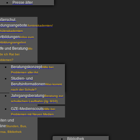
Presse älter
ßerschul.
ldungsangebote
Juniorakademien/
hülerakademien
rtbildungen
Infos zum
rtbildungsangebot
lfe und Beratung
Wo
nde ich Rat bei
oblemen?
Beratungskonzept
Hilfe bei
Problemen aller Art
Studien- und
Berufsinformationen
Was kommt
nach der Schule?
Jahrgangsberatung
Beratung zur
schulischen Laufbahn (Jg. 9/10)
GZE-Medienscouts
Hilfe bei
Problemen mit Neuen Medien
iten und
äne
Stunden, Bus,
nsa, Bibliothek
Bibliothek