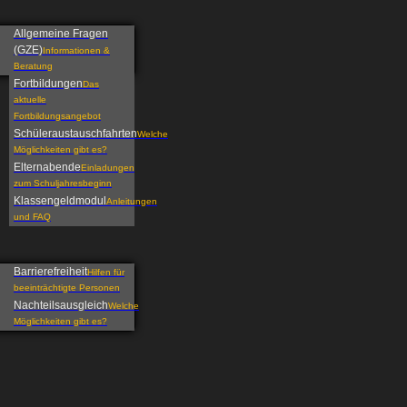
Allgemeine Fragen
(GZE)
Informationen &
Beratung
Fortbildungen
Das
aktuelle
Fortbildungsangebot
Schüleraustauschfahrten
Welche
Möglichkeiten gibt es?
Elternabende
Einladungen
zum Schuljahresbeginn
Klassengeldmodul
Anleitungen
und FAQ
Barrierefreiheit
Hilfen für
beeinträchtigte Personen
Nachteilsausgleich
Welche
Möglichkeiten gibt es?