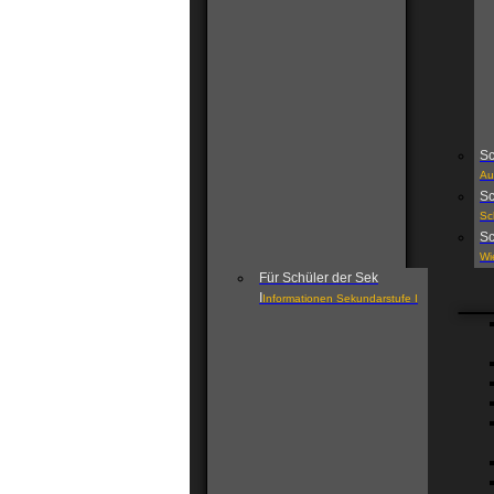
Sc
Au
Sc
Sc
Sc
Wi
Für Schüler der Sek
I
Informationen Sekundarstufe I