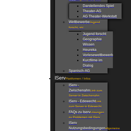
Darstellendes Spiel
Theater-AG
AG Theater-Werkstatt
Wettbewerbe
Jugend
forscht, etc.
Jugend forscht
Geographie
Wissen
Heureka
Vorlesewettbewerb
Kurzfilme im
Dialog
Spanisch-AG
IServ
Plattformen / Infos
IServ -
Zwischenahn
Link zum
Server in Zwischenahn
IServ - Edewecht
Link
zum Server in Edewecht
FAQs zu Iserv
Lösungen
zu Problemen mit IServ
IServ
Nutzungsbedingungen
allgemeine