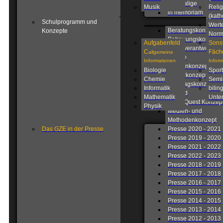
Ehemalige
Musik
Relig
in memoriam
(kath
Schulprogramm und
Wert
Beratungskonzept
Konzepte
Nor
Betreuungskonzept
Aufgabenfeld
Sons
Eigenverantwortlich
C
Fäch
allgemeine
Schule
Informationen
Infor
Fahrtenkonzept
Biologie
Sport
Förderkonzept
Chemie
Semi
Ganztagskonzept
Informatik
bilin
Leitbild
Mathematik
Unter
Lions Quest Konzep
Physik
Medien- und
Methodenkonzept
Das GZE in der Presse
Presse 2020 - 2021
Presse 2019 - 2020
Presse 2021 - 2022
Presse 2022 - 2023
Presse 2018 - 2019
Presse 2017 - 2018
Presse 2016 - 2017
Presse 2015 - 2016
Presse 2014 - 2015
Presse 2013 - 2014
Presse 2012 - 2013