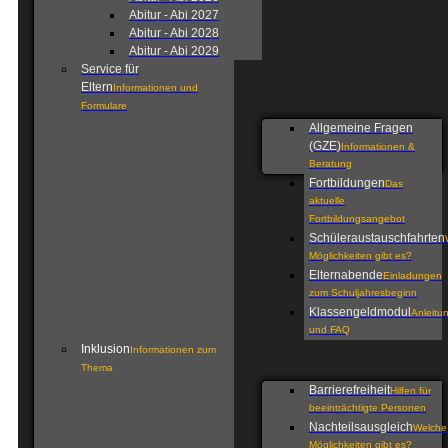
Abitur - Abi 2027
Abitur - Abi 2028
Abitur - Abi 2029
Service für
Eltern
Informationen und
Formulare
Allgemeine Fragen
(GZE)
Informationen &
Beratung
Fortbildungen
Das
aktuelle
Fortbildungsangebot
Schüleraustauschfahrten
Möglichkeiten gibt es?
Elternabende
Einladungen
zum Schuljahresbeginn
Klassengeldmodul
Anleitu
und FAQ
Inklusion
Informationen zum
Thema
Barrierefreiheit
Hilfen für
beeinträchtigte Personen
Nachteilsausgleich
Welche
Möglichkeiten gibt es?