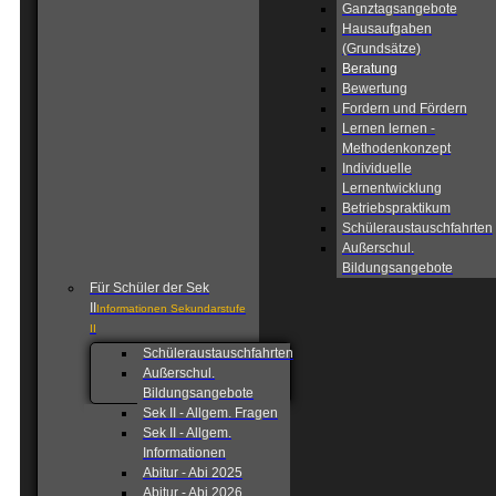
Ganztagsangebote
Hausaufgaben
(Grundsätze)
Beratung
Bewertung
Fordern und Fördern
Lernen lernen -
Methodenkonzept
Individuelle
Lernentwicklung
Betriebspraktikum
Schüleraustauschfahrten
Außerschul.
Bildungsangebote
Für Schüler der Sek
II
Informationen Sekundarstufe
II
Schüleraustauschfahrten
Außerschul.
Bildungsangebote
Sek II - Allgem. Fragen
Sek II - Allgem.
Informationen
Abitur - Abi 2025
Abitur - Abi 2026