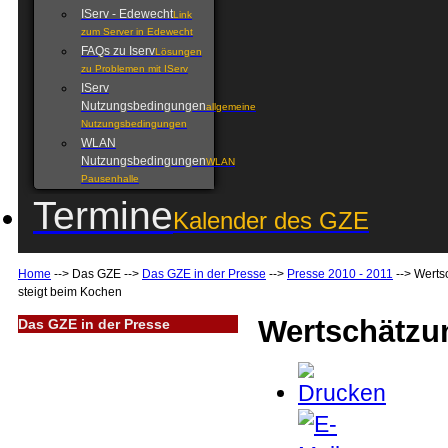
IServ - Edewecht
Link
zum Server in Edewecht
FAQs zu Iserv
Lösungen
zu Problemen mit IServ
IServ
Nutzungsbedingungen
allgemeine
Nutzungsbedingungen
WLAN
Nutzungsbedingungen
WLAN
Pausenhalle
Termine
Kalender des GZE
Home
-->
Das GZE
-->
Das GZE in der Presse
-->
Presse 2010 - 2011
-->
Werts
steigt beim Kochen
Wertschätzu
Das GZE in der Presse