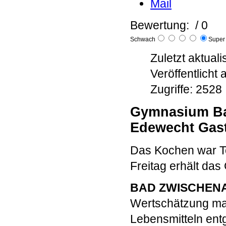
Bewertung:
/ 0
Schwach
Supe
Zuletzt aktual
Veröffentlicht
Zugriffe: 2528
Gymnasium Ba
Edewecht Gas
Das Kochen war T
Freitag erhält da
BAD ZWISCHENA
Wertschätzung man
Lebensmitteln ent