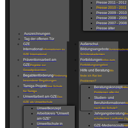
Presse 2011 - 2012
Presse 2010 - 2011
Presse 2009 - 2010
Presse 2008 - 2009
Presse 2007 - 2008
Presse älter
Auszeichnungen
Tag der offenen Tür
GZE
Außerschul.
International
Bildungsangebote
Informationen zu
Juniorakademi
GZE International
Schülerakademien
Präventionsarbeit am
Fortbildungen
Infos zum
GZE
Fortbildungsangebot
Projekte zur
Gewaltprävention
Hilfe und Beratung
Wo
Begabtenförderung
Förderung
finde ich Rat bei
besonderer Begabungen
Problemen?
Tamiga Projekt
Eine Schule
Beratungskonzept
Hilf
für Tamiga
Problemen aller Art
Umweltarbeit am GZE
Das
Studien- und
GZE als Umweltschule
Berufsinformationen
W
Umweltkonzept
nach der Schule?
Arbeitskreis "Umwelt
Jahrgangsberatung
Be
am GZE"
schulischen Laufbahn (Jg
Umweltschule in
GZE-Medienscouts
Hil