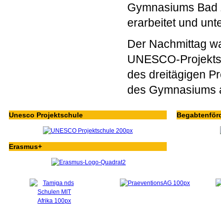
Gymnasiums Bad 
erarbeitet und unt
Der Nachmittag wa
UNESCO-Projektsc
des dreitägigen P
des Gymnasiums a
Unesco Projektschule
Begabtenför
Erasmus+