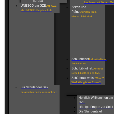
Europa
Problemen mit Neuen Me
UNESCO am GZE
Das GZE
Zeiten und
als UNESCO-Projektschule
Pläne
Stunden, Bus,
Mensa, Bibliothek
Schulbücher
Lehrmittellisten,
Ausleihe, etc.
Schulbibliothek
Die neue
Schulbibliothek des GZE
Schülerausweise
Wann?
Wie? Wie gibt es Ersatz?
Für Schüler der Sek
I
Informationen Sekundarstufe I
Herzlich Willkommen am
GZE
Häufige Fragen zur Sek I
Die Stundentafel