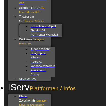
GZE
Schulsanitäts-AG
Die
Erste Hilfe am GZE
Theater am
GZE
Projekte, AGs, etc.
Darstellendes Spiel
Theater-AG
AG Theater-Werkstatt
Wettbewerbe
Jugend
forscht, etc.
Jugend forscht
Geographie
Wissen
Heureka
Vorlesewettbewerb
Kurzfilme im
Dialog
Spanisch-AG
IServ
Plattformen / Infos
IServ -
Zwischenahn
Link zum
Server in Zwischenahn