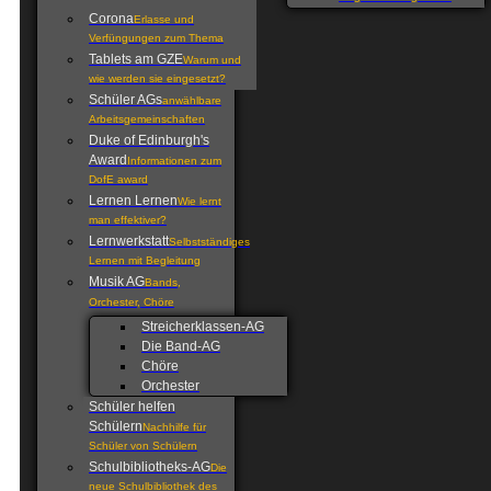
Corona
Erlasse und
Verfüngungen zum Thema
Tablets am GZE
Warum und
wie werden sie eingesetzt?
Schüler AGs
anwählbare
Arbeitsgemeinschaften
Duke of Edinburgh's
Award
Informationen zum
DofE award
Lernen Lernen
Wie lernt
man effektiver?
Lernwerkstatt
Selbstständiges
Lernen mit Begleitung
Musik AG
Bands,
Orchester, Chöre
Streicherklassen-AG
Die Band-AG
Chöre
Orchester
Schüler helfen
Schülern
Nachhilfe für
Schüler von Schülern
Schulbibliotheks-AG
Die
neue Schulbibliothek des