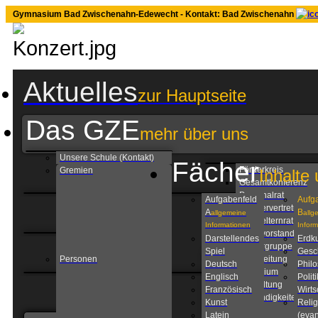
Gymnasium Bad Zwischenahn-Edewecht - Kontakt: Bad Zwischenahn
Aktuelles
zur Hauptseite
Das GZE
mehr über uns
Unsere Schule (Kontakt)
Fächer
Förderkreis
Gremien
Inhalte 
Gesamtkonferenz
Personalrat
Aufgabenfeld
Aufg
Schülervertretung
A
B
allgemeine
allg
Schulelternrat
Informationen
Infor
Schulvorstand
Darstellendes
Erdk
Steuergruppe
Spiel
Gesc
Personen
Schulleitung
Deutsch
Phil
Kollegium
Englisch
Politi
Verwaltung
Französisch
Wirts
Zuständigkeiten am
Kunst
Relig
GZE
Latein
(evan